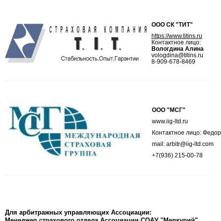
ООО СК "ТИТ"
https://www.titins.ru
Контактное лицо:
Вологдина Алина
vologdina@titins.ru
8-909-678-8469
ООО "МСГ"
www.iig-ltd.ru
Контактное лицо: Федо
mail: arbitr@iig-ltd.com
+7(936) 215-00-78
Для арбитражных управляющих Ассоциации:
Менеджер страхового отдела Ассоциации СОАУ "Меркурий"