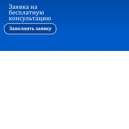
Первая
|
Ассоциация
|
Новости
|
Стажировка
|
Обучение
|
Вопросы и ответы
Прием корреспонденции:
127018, г. Москва, ул. Сущевский вал, дом 16,
строение 4, офис 301
+7(495)7480415 факс +7(495)2150997
office@soautpprf.ru
Юридический адрес:
125047, г. Москва, ул. 4-я Тверская-Ямская, д.2/11, стр. 2
© Ассоциация СОАУ «Меркурий», Все права защищены, 2003-2018