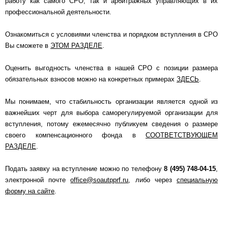
работу как самого СРО, так и арбитражных управляющих в их
профессиональной деятельности.
Ознакомиться с условиями членства и порядком вступления в СРО
Вы сможете в
ЭТОМ РАЗДЕЛЕ
.
Оценить выгодность членства в нашей СРО с позиции размера
обязательных взносов можно на конкретных примерах
ЗДЕСЬ
.
Мы понимаем, что стабильность организации является одной из
важнейших черт для выбора саморегулируемой организации для
вступления, потому ежемесячно публикуем сведения о размере
своего компенсационного фонда в
СООТВЕТСТВУЮЩЕМ
РАЗДЕЛЕ
.
Подать заявку на вступление можно по телефону
8 (495) 748-04-15
,
электронной почте
office@soautpprf.ru
, либо через
специальную
форму на сайте
.