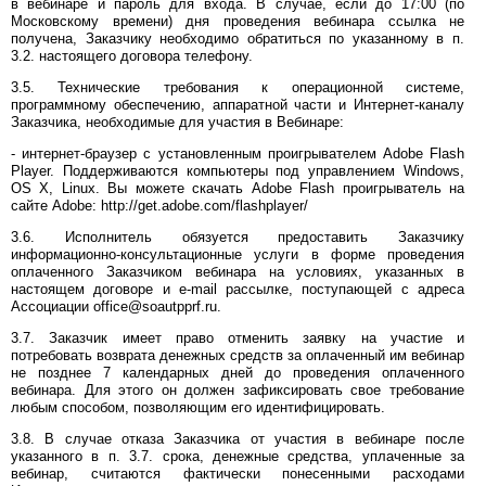
в вебинаре и пароль для входа. В случае, если до 17:00 (по
Московскому времени) дня проведения вебинара ссылка не
получена, Заказчику необходимо обратиться по указанному в п.
3.2. настоящего договора телефону.
3.5. Технические требования к операционной системе,
программному обеспечению, аппаратной части и Интернет-каналу
Заказчика, необходимые для участия в Вебинаре:
- интернет-браузер с установленным проигрывателем Adobe Flash
Player. Поддерживаются компьютеры под управлением Windows,
OS X, Linux. Вы можете скачать Adobe Flash проигрыватель на
сайте Adobe: http://get.adobe.com/flashplayer/
3.6. Исполнитель обязуется предоставить Заказчику
информационно-консультационные услуги в форме проведения
оплаченного Заказчиком вебинара на условиях, указанных в
настоящем договоре и e-mail рассылке, поступающей с адреса
Ассоциации office@soautpprf.ru.
3.7. Заказчик имеет право отменить заявку на участие и
потребовать возврата денежных средств за оплаченный им вебинар
не позднее 7 календарных дней до проведения оплаченного
вебинара. Для этого он должен зафиксировать свое требование
любым способом, позволяющим его идентифицировать.
3.8. В случае отказа Заказчика от участия в вебинаре после
указанного в п. 3.7. срока, денежные средства, уплаченные за
вебинар, считаются фактически понесенными расходами