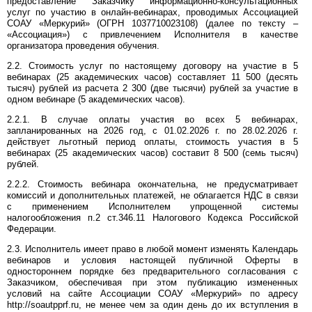
предоставление Заказчику информационно-консультационных
услуг по участию в онлайн-вебинарах, проводимых Ассоциацией
СОАУ «Меркурий» (ОГРН 1037710023108) (далее по тексту –
«Ассоциация») с привлечением Исполнителя в качестве
организатора проведения обучения.
2.2. Стоимость услуг по настоящему договору на участие в 5
вебинарах (25 академических часов) составляет 11 500 (десять
тысяч) рублей из расчета 2 300 (две тысячи) рублей за участие в
одном вебинаре (5 академических часов).
2.2.1. В случае оплаты участия во всех 5 вебинарах,
запланированных на 2026 год, с 01.02.2026 г. по 28.02.2026 г.
действует льготный период оплаты, стоимость участия в 5
вебинарах (25 академических часов) составит 8 500 (семь тысяч)
рублей.
2.2.2. Стоимость вебинара окончательна, не предусматривает
комиссий и дополнительных платежей, не облагается НДС в связи
с применением Исполнителем упрощенной системы
налогообложения п.2 ст.346.11 Налогового Кодекса Российской
Федерации.
2.3. Исполнитель имеет право в любой момент изменять Календарь
вебинаров и условия настоящей публичной Оферты в
одностороннем порядке без предварительного согласования с
Заказчиком, обеспечивая при этом публикацию измененных
условий на сайте Ассоциации СОАУ «Меркурий» по адресу
http://soautpprf.ru, не менее чем за один день до их вступления в