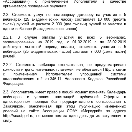
«Ассоциация») с привлечением Исполнителя в качестве
организатора проведения обучения.
2.2. Стоимость услуг по настоящему договору на участие в 5
вебинарах (25 академических часов) составляет 10 000 (десять
тысяч) рублей из расчета 2 000 (две тысячи) рублей за участие в
одном вебинаре (5 академических часов).
2.2.1. В случае оплаты участия во всех 5 вебинарах,
запланированных на 2019 год, с 01.02.2019 г. по 28.02.2019
действует льготный период оплаты, стоимость участия в 5
вебинарах (25 академических часов) составит 7 000 (семь тысяч)
рублей.
2.2.2. Стоимость вебинара окончательна, не предусматривает
комиссий и дополнительных платежей, не облагается НДС в связи
с применением Исполнителем упрощенной системы
налогообложения п.2 ст.346.11 Налогового Кодекса Российской
Федерации.
2.3. Исполнитель имеет право в любой момент изменять Календарь
вебинаров и условия настоящей публичной Оферты в
одностороннем порядке без предварительного согласования с
Заказчиком, обеспечивая при этом публикацию измененных
условий на сайте Ассоциации СОАУ «Меркурий» по адресу
http://soautpprf.ru, не менее чем за один день до их вступления в
силу.