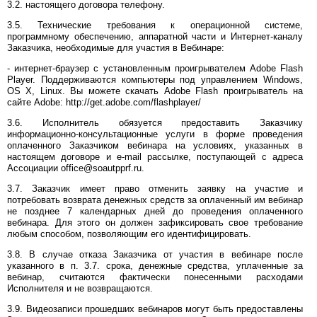
3.2. настоящего договора телефону.
3.5. Технические требования к операционной системе,
программному обеспечению, аппаратной части и Интернет-каналу
Заказчика, необходимые для участия в Вебинаре:
- интернет-браузер с установленным проигрывателем Adobe Flash
Player. Поддерживаются компьютеры под управлением Windows,
OS X, Linux. Вы можете скачать Adobe Flash проигрыватель на
сайте Adobe: http://get.adobe.com/flashplayer/
3.6. Исполнитель обязуется предоставить Заказчику
информационно-консультационные услуги в форме проведения
оплаченного Заказчиком вебинара на условиях, указанных в
настоящем договоре и e-mail рассылке, поступающей с адреса
Ассоциации office@soautpprf.ru.
3.7. Заказчик имеет право отменить заявку на участие и
потребовать возврата денежных средств за оплаченный им вебинар
не позднее 7 календарных дней до проведения оплаченного
вебинара. Для этого он должен зафиксировать свое требование
любым способом, позволяющим его идентифицировать.
3.8. В случае отказа Заказчика от участия в вебинаре после
указанного в п. 3.7. срока, денежные средства, уплаченные за
вебинар, считаются фактически понесенными расходами
Исполнителя и не возвращаются.
3.9. Видеозаписи прошедших вебинаров могут быть предоставлены