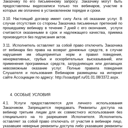
Заказчику по его письменному запросу. Заказчику могут быть
предоставлены видеозаписи только тех вебинаров, участие в
которых им оплачено в установленном порядке и сроки.
3.10. Настоящий договор имеет силу Акта об оказании услуг. В
случае отсутствия со стороны Заказчика письменных претензий по
прошедшему вебинару в течение 7 дней с его окончания, услуги
считаются оказанными в срок и надлежащего качества, приемка
производится без подписания актов.
3.11. Исполнитель оставляет за собой право отключить Заказчика
от вебинара без права на возврат денежных средств, в случае
нарушения им общепринятых норм и правил поведения,
ненормативных, грубых и оскорбительных высказываний, или
применения программных средств, затрудняющих или делающих
невозможным оказание услуг. Полные правила поведения
Слушателя и пользования Вебинаром размещены на интернет
сайте Ассоциации по адресу: http://soautpprf.ru/01.01.08/3372.aspx.
ОСОБЫЕ УСЛОВИЯ
4.1. Услуги предоставляются для личного использования
Заказчиком. Запрещается передавать Реквизиты доступа на
вебинар третьим лицам для их совместного использования без
специального на то разрешения Исполнителя. Исполнитель
оставляет за собой право отключать от участия в вебинаре лицо,
указавшее неверные реквизиты доступа либо указавшее реквизиты