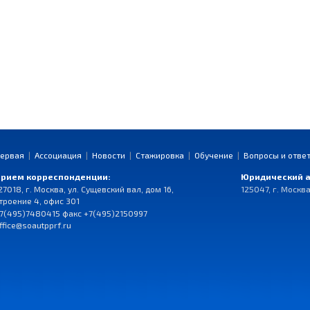
ервая
|
Ассоциация
|
Новости
|
Стажировка
|
Обучение
|
Вопросы и отве
рием корреспонденции:
Юридический а
27018, г. Москва, ул. Сущевский вал, дом 16,
125047, г. Москва
троение 4, офис 301
7(495)7480415 факс +7(495)2150997
ffice@soautpprf.ru