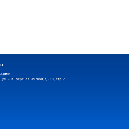
ты
дрес:
, ул. 4-я Тверская-Ямская, д.2/11, стр. 2