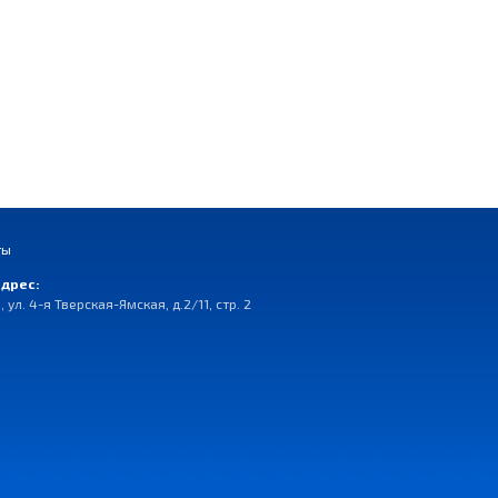
ты
дрес:
, ул. 4-я Тверская-Ямская, д.2/11, стр. 2