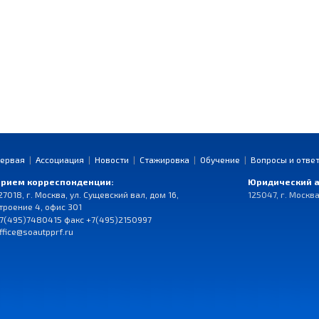
ервая
|
Ассоциация
|
Новости
|
Стажировка
|
Обучение
|
Вопросы и отве
рием корреспонденции:
Юридический а
27018, г. Москва, ул. Сущевский вал, дом 16,
125047, г. Москва
троение 4, офис 301
7(495)7480415 факс +7(495)2150997
ffice@soautpprf.ru