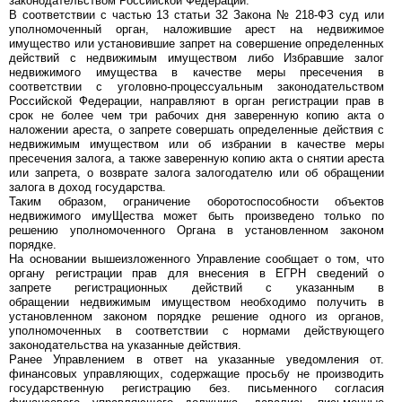
законодательством Российской Федерации.
В соответствии с частью 13 статьи 32 Закона № 218-ФЗ суд или
уполномоченный орган, наложившие арест на недвижимое
имущество или установившие запрет на совершение определенных
действий с недвижимым имуществом либо Избравшие залог
недвижимого имущества в качестве меры пресечения в
соответствии с уголовно-процессуальным законодательством
Российской Федерации, направляют в орган регистрации прав в
срок не более чем три рабочих дня заверенную копию акта о
наложении ареста, о запрете совершать определенные действия с
недвижимым имуществом или об избрании в качестве меры
пресечения залога, а также заверенную копию акта о снятии ареста
или запрета, о возврате залога залогодателю или об обращении
залога в доход государства.
Таким образом, ограничение оборотоспособности объектов
недвижимого имуЩества может быть произведено только по
решению уполномоченного Органа в установленном законом
порядке.
На основании вышеизложенного Управление сообщает о том, что
органу регистрации прав для внесения в ЕГРН сведений о
запрете регистрационных действий с указанным в
обращении недвижимым имуществом необходимо получить в
установленном законом порядке решение одного из органов,
уполномоченных в соответствии с нормами действующего
законодательства на указанные действия.
Ранее Управлением в ответ на указанные уведомления от.
финансовых управляющих, содержащие просьбу не производить
государственную регистрацию без. письменного согласия