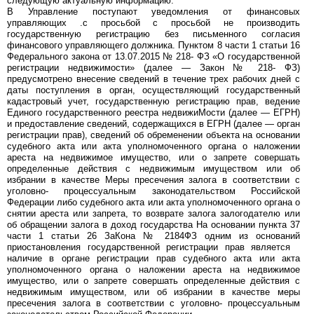
следующую актуальную информацию.
В Управление поступают уведомления от финансовых
управляющих .с просьбой с просьбой не производить
государственную регистрацию без письменного согласия
финансового управляющего должника. Пунктом 8 части 1 статьи 16
Федерального закона от 13.07.2015 № 218- ФЗ «О государственной
регистрации недвижимости» (далее — Закон № 218- ФЗ)
предусмотрено внесение сведений в течение трех рабочих дней с
даты поступления в орган, осуществляющий государственный
кадастровый учет, государственную регистрацию прав, ведение
Единого государственного реестра недвижиМости (далее — ЕГРН)
и предоставление сведений, содержащихся в ЕГРН (далее — орган
регистрации прав), сведений об обременении объекта на основании
судебного акта или акта уполномоченного органа о наложении
ареста на недвижимое имущество, или о запрете совершать
определенные действия с недвижимым имуществом или об
избрании в качестве Меры пресечения залога в соответствии с
уголовно- процессуальным законодательством Российской
Федерации либо судебного акта или акта уполномоченного органа о
снятии ареста или запрета, то возврате залога залогодателю или
об обращении залога в доход государства На основании пункта 37
части 1 статьи 26 ЗаКона № 2184ФЗ одним из оснований
приостановления государственной регистрации прав является
наличие в органе регистрации прав судебного акта или акта
уполномоченного органа о наложении ареста на недвижимое
имущество, или о запрете совершать определенные действия с
недвижимым имуществом, или об избрании в качестве меры
пресечения залога в соответствии с уголовно- процессуальным