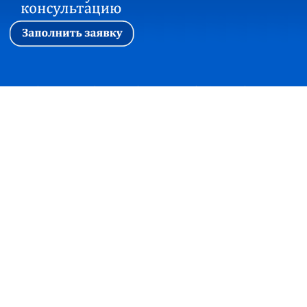
Первая
|
Ассоциация
|
Новости
|
Стажировка
|
Обучение
|
Вопросы и ответы
Прием корреспонденции:
127018, г. Москва, ул. Сущевский вал, дом 16,
строение 4, офис 301
+7(495)7480415 факс +7(495)2150997
office@soautpprf.ru
Юридический адрес:
125047, г. Москва, ул. 4-я Тверская-Ямская, д.2/11, стр. 2
© Ассоциация СОАУ «Меркурий», Все права защищены, 2003-2018
Консультация по банкротству
×