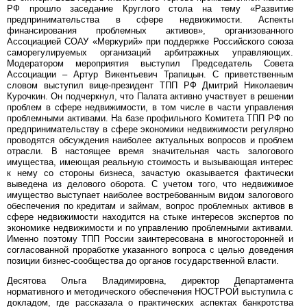
РФ прошло заседание Круглого стола на тему «Развитие
предпринимательства в сфере недвижимости. Аспекты
финансирования проблемных активов», организованного
Ассоциацией СОАУ «Меркурий» при поддержке Российского союза
саморегулируемых организаций арбитражных управляющих.
Модератором мероприятия выступил Председатель Совета
Ассоциации – Артур Викентьевич Трапицын. С приветственным
словом выступил вице-президент ТПП РФ Дмитрий Николаевич
Курочкин. Он подчеркнул, что Палата активно участвует в решении
проблем в сфере недвижимости, в том числе в части управления
проблемными активами. На базе профильного Комитета ТПП РФ по
предпринимательству в сфере экономики недвижимости регулярно
проводятся обсуждения наиболее актуальных вопросов и проблем
отрасли. В настоящее время значительная часть залогового
имущества, имеющая реальную стоимость и вызывающая интерес
к нему со стороны бизнеса, зачастую оказывается фактически
выведена из делового оборота. С учетом того, что недвижимое
имущество выступает наиболее востребованным видом залогового
обеспечения по кредитам и займам, вопрос проблемных активов в
сфере недвижимости находится на стыке интересов экспертов по
экономике недвижимости и по управлению проблемными активами.
Именно поэтому ТПП России заинтересована в многосторонней и
согласованной проработке указанного вопроса с целью доведения
позиции бизнес-сообщества до органов государственной власти.
Десятова Ольга Владимировна, директор Департамента
нормативного и методического обеспечения НОСТРОЙ выступила с
докладом, где рассказала о практических аспектах банкротства