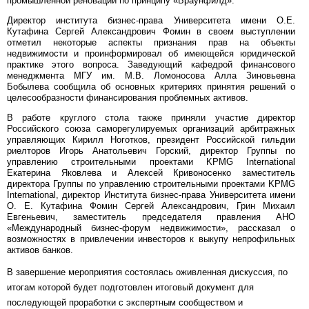
промышленной реновации по принципу «Браунфилд».
Директор института бизнес-права Университета имени О.Е.
Кутафина Сергей Александрович Фомин в своем выступлении
отметил некоторые аспекты признания прав на объекты
недвижимости и проинформировал об имеющейся юридической
практике этого вопроса. Заведующий кафедрой финансового
менеджмента МГУ им. М.В. Ломоносова Алла Зиновьевна
Бобылева сообщила об основных критериях принятия решений о
целесообразности финансирования проблемных активов.
В работе круглого стола также приняли участие директор
Российского союза саморегулируемых организаций арбитражных
управляющих Кирилл Ноготков, президент Российской гильдии
риелторов Игорь Анатольевич Горский, директор Группы по
управлению строительными проектами KPMG International
Екатерина Яковлева и Алексей Кривоносенко заместитель
директора Группы по управлению строительными проектами KPMG
International, директор Института бизнес-права Университета имени
О. Е. Кутафина Фомин Сергей Александрович, Грин Михаил
Евгеньевич, заместитель председателя правления АНО
«Международный бизнес-форум недвижимости», рассказал о
возможностях в привлечении инвесторов к выкупу непрофильных
активов банков.
В завершение мероприятия состоялась оживленная дискуссия, по
итогам которой будет подготовлен итоговый документ для
последующей проработки с экспертным сообществом и