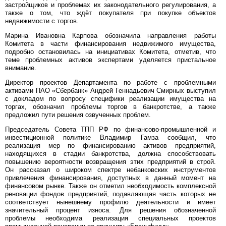
застройщиков и проблемах их законодательного регулирования, а
также о том, что ждёт покупателя при покупке объектов
недвижимости с торгов.
Марина Ивановна Карпова обозначила направления работы
Комитета в части финансирования недвижимого имущества,
подробно остановилась на инициативах Комитета, отметив, что
теме проблемных активов экспертами уделяется пристальное
внимание.
Директор проектов Департамента по работе с проблемными
активами ПАО «Сбербанк» Андрей Геннадьевич Смирных выступил
с докладом по вопросу специфики реализации имущества на
торгах, обозначил проблемы торгов в банкротстве, а также
предложил пути решения озвученных проблем.
Председатель Совета ТПП РФ по финансово-промышленной и
инвестиционной политике Владимир Гамза сообщил, что
реализация мер по финансированию активов предприятий,
находящихся в стадии банкротства, должна способствовать
повышению вероятности возвращения этих предприятий в строй.
Он рассказал о широком спектре небанковских инструментов
привлечения финансирования, доступных в данный момент на
финансовом рынке. Также он отметил необходимость комплексной
реновации фондов предприятий, подавляющая часть которых не
соответствует нынешнему профилю деятельности и имеет
значительный процент износа. Для решения обозначенной
проблемы необходима реализация специальных проектов