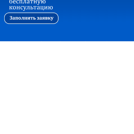
Первая
|
Ассоциация
|
Новости
|
Стажировка
|
Обучение
|
Вопросы и ответы
Прием корреспонденции:
127018, г. Москва, ул. Сущевский вал, дом 16,
строение 4, офис 301
+7(495)7480415 факс +7(495)2150997
office@soautpprf.ru
Юридический адрес:
125047, г. Москва, ул. 4-я Тверская-Ямская, д.2/11, стр. 2
© Ассоциация СОАУ «Меркурий», Все права защищены, 2003-2018
Консультация по банкротству
×