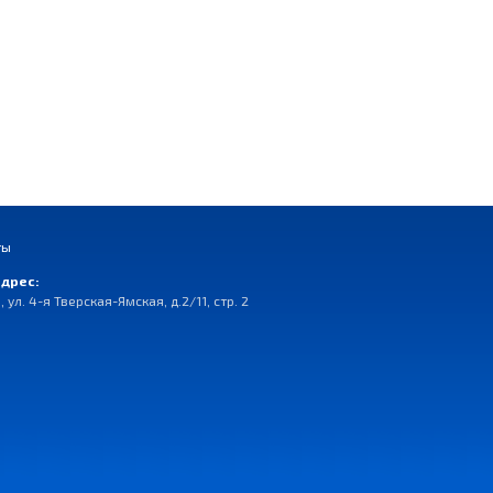
ты
дрес:
, ул. 4-я Тверская-Ямская, д.2/11, стр. 2