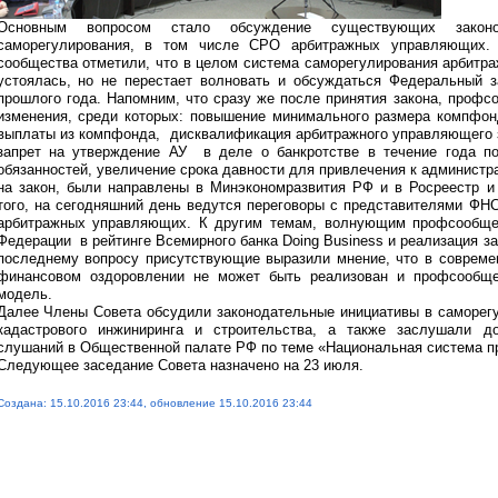
Основным вопросом стало обсуждение существующих закон
саморегулирования, в том числе СРО арбитражных управляющих. 
сообщества отметили, что в целом система саморегулирования арбит
устоялась, но не перестает волновать и обсуждаться Федеральный 
прошлого года. Напомним, что сразу же после принятия закона, профс
изменения, среди которых: повышение минимального размера компфон
выплаты из компфонда, дисквалификация арбитражного управляющего 
запрет на утверждение АУ в деле о банкротстве в течение года по
обязанностей, увеличение срока давности для привлечения к администр
на закон, были направлены в Минэкономразвития РФ и в Росреестр и
того, на сегодняшний день ведутся переговоры с представителями ФН
арбитражных управляющих. К другим темам, волнующим профсообщес
Федерации в рейтинге Всемирного банка Doing Business и реализация з
последнему вопросу присутствующие выразили мнение, что в совреме
финансовом оздоровлении не может быть реализован и профсообще
модель.
Далее Члены Совета обсудили законодательные инициативы в саморегул
кадастрового инжиниринга и строительства, а также заслушали д
слушаний в Общественной палате РФ по теме «Национальная система 
Следующее заседание Совета назначено на 23 июля.
Создана: 15.10.2016 23:44, обновление 15.10.2016 23:44