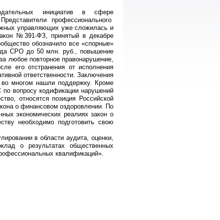
одательных инициатив в сфере
Представители профессионального
ражных управляющих уже сложилась и
закон №391-ФЗ, принятый в декабре
ообщество обозначило все «спорные»
да СРО до 50 млн. руб., повышение
за любое повторное правонарушение,
сле его отстранения от исполнения
ативной ответственности. Заключения
 во многом нашли поддержку. Кроме
С по вопросу кодификации нарушений
тво, относятся позиция Российской
акона о финансовом оздоровлении. По
нных экономических реалиях закон о
ству необходимо подготовить свою
ировании в области аудита, оценки,
оклад о результатах общественных
профессиональных квалификаций».