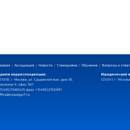
ервая
|
Ассоциация
|
Новости
|
Стажировка
|
Обучение
|
Вопросы и отве
рием корреспонденции:
Юридический а
27018, г. Москва, ул. Сущевский вал, дом 16,
125047, г. Москва
троение 4, офис 301
7(495)7480415 факс +7(495)2150997
ffice@soautpprf.ru