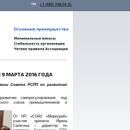
ТЕЛ.
+7 (495) 748-04-15
Основные преимущества
Минимальные взносы
Стабильность организации
Четкие правила Ассоциации
9 МАРТА 2016 ГОДА
дании Совета РСПП по развитию
звитию саморегулирования, под
йского союза промышленников и
От НП «СОАУ «Меркурий»
участие приняла Ирина
Сапегина – директор по