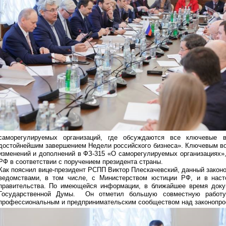
саморегулируемых организаций, где обсуждаются все ключевые в
достойнейшим завершением Недели российского бизнеса». Ключевым в
изменений и дополнений в ФЗ-315 «О саморегулируемых организациях»
РФ в соответствии с поручением президента страны.
Как пояснил вице-президент РСПП Виктор Плескачевский, данный закон
ведомствами, в том числе, с Министерством юстиции РФ, и в наст
правительства. По имеющейся информации, в ближайшее время доку
Государственной Думы. Он отметил большую совместную работу,
профессиональным и предпринимательским сообществом над законопро