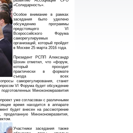
развитию Ассоциации СРО
«Солидарность».
Особое внимание в рамках
заседания было уделено
обсуждению программы
предстоящего VI
Всероссийского Форума
саморегулируемых
организаций, который пройдет
в Москве 25 марта 2016 года.
Президент РСПП Александр
Шохин отметил, что «форум,
который проходит
практически в формате
съезда всех
опросы саморегулирования, станет
опросом VI Форума будет обсуждение
, подготовленных Минэкономразвития
опроект уже согласован с различными
оящее время находится в аппарате
мент будет внесен на рассмотрение
 проделанную Минэкономразвития,
ектом.
Участники заседания также