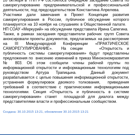
28 октября в ТПП РФ состоялось очередное заседание Совета по
саморегулированию предпринимательской и профессиональной
деятельности, под председательством Константина Апрелева.
Участники дали замечания в Проект Концепции развития
саморегулирования в России, публичное обсуждение которого
планируется на 10 ноября на слушаниях в Общественной палате.
НП СОАУ «Меркурий» на обсуждении представила Ирина Сапегина.
Также, в рамках заседания представители рабочих групп Совета
анонсировали проекты документов, предлагаемых на рассмотрение
на III Международной Конференции «ПРАКТИЧЕСКОЕ
САМОРЕГУЛИРОВАНИЕ». На секции «Открытость и
публичность системы саморегулирования» будут представлены
предложения по внесению изменений в приказ Минэкономразвития
№ 803. Об этом сообщили члены рабочей группы по
информационной открытости и информационным технологиям под
руководством Артура Трапицына. Данный документ
разрабатывается с целью повышения информационной открытости,
устранения формулировок двоякого толкования, приведения
требований в соответствие с практическими информационными
технологиями. Секция «Открытость и публичность в системе
саморегулирования» станет площадкой для диалога между
представителями власти и профессиональным сообществом.
Создана: 30.10.2015 13:21, обновление 30.10.2015 13:21