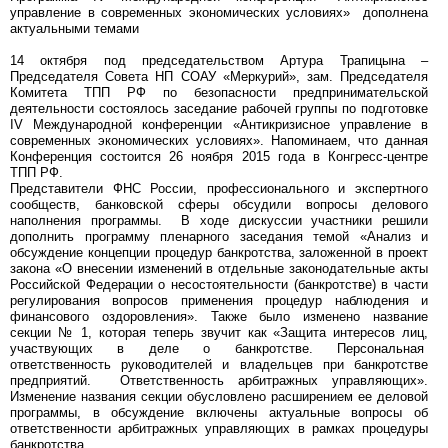
управление в современных экономических условиях» дополнена
актуальными темами
14 октября под председательством Артура Трапицына –
Председателя Совета НП СОАУ «Меркурий», зам. Председателя
Комитета ТПП РФ по безопасности предпринимательской
деятельности состоялось заседание рабочей группы по подготовке
IV Международной конференции «Антикризисное управление в
современных экономических условиях». Напоминаем, что данная
Конференция состоится 26 ноября 2015 года в Конгресс-центре
ТПП РФ.
Представители ФНС России, профессионального и экспертного
сообществ, банковской сферы обсудили вопросы делового
наполнения программы. В ходе дискуссии участники решили
дополнить программу пленарного заседания темой «Анализ и
обсуждение концепции процедур банкротства, заложенной в проект
закона «О внесении изменений в отдельные законодательные акты
Российской Федерации о несостоятельности (банкротстве) в части
регулирования вопросов применения процедур наблюдения и
финансового оздоровления». Также было изменено название
секции № 1, которая теперь звучит как «Защита интересов лиц,
участвующих в деле о банкротстве. Персональная
ответственность руководителей и владельцев при банкротстве
предприятий. Ответственность арбитражных управляющих».
Изменение названия секции обусловлено расширением ее деловой
программы, в обсуждение включены актуальные вопросы об
ответственности арбитражных управляющих в рамках процедуры
банкротства.