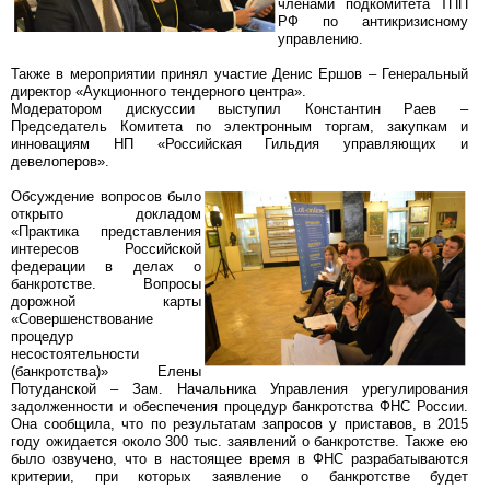
членами подкомитета ТПП
РФ по антикризисному
управлению.
Также в мероприятии принял участие Денис Ершов – Генеральный
директор «Аукционного тендерного центра».
Модератором дискуссии выступил Константин Раев –
Председатель Комитета по электронным торгам, закупкам и
инновациям НП «Российская Гильдия управляющих и
девелоперов».
Обсуждение вопросов было
открыто докладом
«Практика представления
интересов Российской
федерации в делах о
банкротстве. Вопросы
дорожной карты
«Совершенствование
процедур
несостоятельности
(банкротства)» Елены
Потуданской – Зам. Начальника Управления урегулирования
задолженности и обеспечения процедур банкротства ФНС России.
Она сообщила, что по результатам запросов у приставов, в 2015
году ожидается около 300 тыс. заявлений о банкротстве. Также ею
было озвучено, что в настоящее время в ФНС разрабатываются
критерии, при которых заявление о банкротстве будет