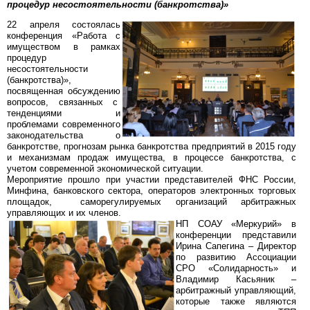
процедур несостоятельности (банкротства)»
22 апреля состоялась
конференция «Работа с
имуществом в рамках
процедур
несостоятельности
(банкротства)»,
посвященная обсуждению
вопросов, связанных с
тенденциями и
проблемами современного
законодательства о
банкротстве, прогнозам рынка банкротства предприятий в 2015 году
и механизмам продаж имущества, в процессе банкротства, с
учетом современной экономической ситуации.
Мероприятие прошло при участии представителей ФНС России,
Минфина, банковского сектора, операторов электронных торговых
площадок, саморегулируемых организаций арбитражных
управляющих и их членов.
НП СОАУ «Меркурий» в
конференции представили
Ирина Сапегина – Директор
по развитию Ассоциации
СРО «Солидарность» и
Владимир Касьяник –
арбитражный управляющий,
которые также являются