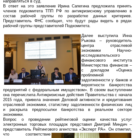
направляться в суд.
В ответ на это заявление Ирина Сапегина предложила принять
членов подкомитета ТПП РФ по антикризисному управлению в
состав рабочей группы по разработке данных критериев.
Представитель ФНС сообщил, что будут рады видеть в рядах
рабочей группы представителей Подкомитета.
Далее выступила Инна
Рыкова – руководитель
центра отраслевой
экономики Научно-
исследовательского
финансового института
Министерства финансов –
с докладом «Оценка
проблемной
задолженности у банков и
вероятности банкротства
предприятий с федеральным имуществом». В своем выступлении
она перечислила Антикризисные действия Правительства с начала
2015 года, привела значения Деловой активности и кредитования
отраслевой экономики, статистику задолженности физических лиц
и раскрыла предпосылки банкротства в реальном секторе
экономики.
Вопрос о проведении рейтинговой оценки качества услуг
электронных торговых площадок представил Дмитрий Миндич –
представитель Рейтингового агентства «Эксперт РА».
Он отметил,
что соответствие