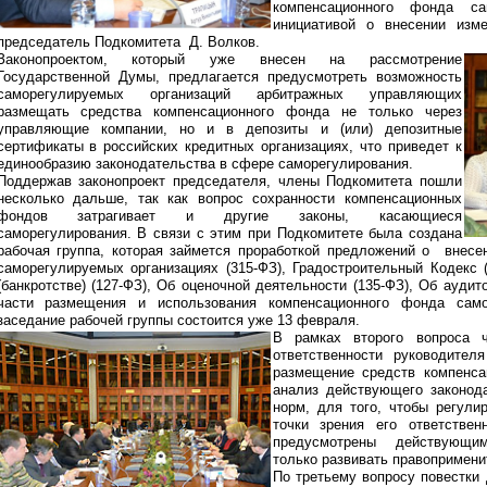
компенсационного фонда са
инициативой о внесении из
председатель Подкомитета Д. Волков.
Законопроектом, который уже внесен на рассмотрение
Государственной Думы, предлагается предусмотреть возможность
саморегулируемых организаций арбитражных управляющих
размещать средства компенсационного фонда не только через
управляющие компании, но и в депозиты и (или) депозитные
сертификаты в российских кредитных организациях, что приведет к
единообразию законодательства в сфере саморегулирования.
Поддержав законопроект председателя, члены Подкомитета пошли
несколько дальше, так как вопрос сохранности компенсационных
фондов затрагивает и другие законы, касающиеся
саморегулирования. В связи с этим при Подкомитете была создана
рабочая группа, которая займется проработкой предложений о внесе
саморегулируемых организациях (315-ФЗ), Градостроительный Кодекс (
(банкротстве) (127-ФЗ), Об оценочной деятельности (135-ФЗ), Об аудит
части размещения и использования компенсационного фонда само
заседание рабочей группы состоится уже 13 февраля.
В рамках второго вопроса 
ответственности руководител
размещение средств компенс
анализ действующего законода
норм, для того, чтобы регули
точки зрения его ответстве
предусмотрены действующим
только развивать правопримени
По третьему вопросу повестки 