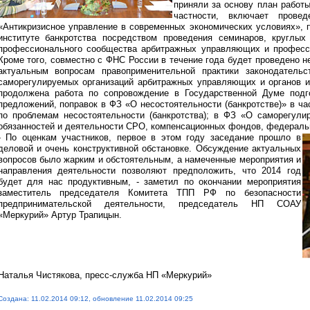
приняли за основу план работы
частности, включает прове
«Антикризисное управление в современных экономических условиях», 
институте банкротства посредством проведения семинаров, круглы
профессионального сообщества арбитражных управляющих и професс
Кроме того, совместно с ФНС России в течение года будет проведено 
актуальным вопросам правоприменительной практики законодательс
саморегулируемых организаций арбитражных управляющих и органов и
продолжена работа по сопровождение в Государственной Думе подг
предложений, поправок в ФЗ «О несостоятельности (банкротстве)» в ч
по проблемам несостоятельности (банкротства); в ФЗ «О саморегули
обязанностей и деятельности СРО, компенсационных фондов, федераль
- По оценкам участников, первое в этом году заседание прошло в
деловой и очень конструктивной обстановке. Обсуждение актуальных
вопросов было жарким и обстоятельным, а намеченные мероприятия и
направления деятельности позволяют предположить, что 2014 год
будет для нас продуктивным, - заметил по окончании мероприятия
заместитель председателя Комитета ТПП РФ по безопасности
предпринимательской деятельности, председатель НП СОАУ
«Меркурий» Артур Трапицын.
Наталья Чистякова, пресс-служба НП «Меркурий»
Создана: 11.02.2014 09:12, обновление 11.02.2014 09:25