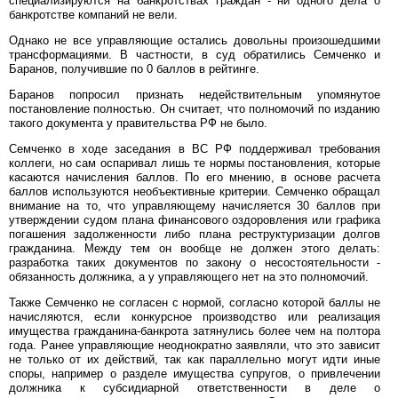
специализируются на банкротствах граждан - ни одного дела о
банкротстве компаний не вели.
Однако не все управляющие остались довольны произошедшими
трансформациями. В частности, в суд обратились Семченко и
Баранов, получившие по 0 баллов в рейтинге.
Баранов попросил признать недействительным упомянутое
постановление полностью. Он считает, что полномочий по изданию
такого документа у правительства РФ не было.
Семченко в ходе заседания в ВС РФ поддерживал требования
коллеги, но сам оспаривал лишь те нормы постановления, которые
касаются начисления баллов. По его мнению, в основе расчета
баллов используются необъективные критерии. Семченко обращал
внимание на то, что управляющему начисляется 30 баллов при
утверждении судом плана финансового оздоровления или графика
погашения задолженности либо плана реструктуризации долгов
гражданина. Между тем он вообще не должен этого делать:
разработка таких документов по закону о несостоятельности -
обязанность должника, а у управляющего нет на это полномочий.
Также Семченко не согласен с нормой, согласно которой баллы не
начисляются, если конкурсное производство или реализация
имущества гражданина-банкрота затянулись более чем на полтора
года. Ранее управляющие неоднократно заявляли, что это зависит
не только от их действий, так как параллельно могут идти иные
споры, например о разделе имущества супругов, о привлечении
должника к субсидиарной ответственности в деле о