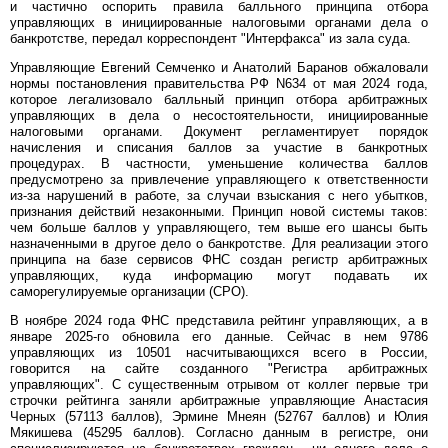
и частично оспорить правила балльного принципа отбора
управляющих в инициированные налоговыми органами дела о
банкротстве, передал корреспондент "Интерфакса" из зала суда.
Управляющие Евгений Семченко и Анатолий Баранов обжаловали
нормы постановления правительства РФ N634 от мая 2024 года,
которое легализовало балльный принцип отбора арбитражных
управляющих в дела о несостоятельности, инициированные
налоговыми органами. Документ регламентирует порядок
начисления и списания баллов за участие в банкротных
процедурах. В частности, уменьшение количества баллов
предусмотрено за привлечение управляющего к ответственности
из-за нарушений в работе, за случаи взыскания с него убытков,
признания действий незаконными. Принцип новой системы таков:
чем больше баллов у управляющего, тем выше его шансы быть
назначенными в другое дело о банкротстве. Для реализации этого
принципа на базе сервисов ФНС создан регистр арбитражных
управляющих, куда информацию могут подавать их
саморегулируемые организации (СРО).
В ноябре 2024 года ФНС представила рейтинг управляющих, а в
январе 2025-го обновила его данные. Сейчас в нем 9786
управляющих из 10501 насчитывающихся всего в России,
говорится на сайте созданного "Регистра арбитражных
управляющих". С существенным отрывом от коллег первые три
строчки рейтинга заняли арбитражные управляющие Анастасия
Черных (57113 баллов), Эрмине Мнеян (52767 баллов) и Юлия
Мякишева (45295 баллов). Согласно данным в регистре, они