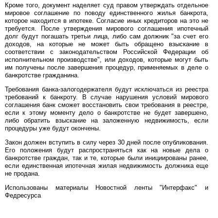
Кроме того, документ наделяет суд правом утверждать отдельное
мировое соглашение по поводу единственного жилья банкрота,
которое находится в ипотеке. Согласие иных кредиторов на это не
требуется. После утверждения мирового соглашения ипотечный
долг будут погашать третьи лица, либо сам должник "за счет его
доходов, на которые не может быть обращено взыскание в
соответствии с законодательством Российской Федерации об
исполнительном производстве", или доходов, которые могут быть
им получены после завершения процедур, применяемых в деле о
банкротстве гражданина.
Требования банка-залогодержателя будут исключаться из реестра
требований к банкроту. В случае нарушения условий мирового
соглашения банк сможет восстановить свои требования в реестре,
если к этому моменту дело о банкротстве не будет завершено,
либо обратить взыскание на заложенную недвижимость, если
процедуры уже будут окончены.
Закон должен вступить в силу через 30 дней после опубликования.
Его положения будут распространяться как на новые дела о
банкротстве граждан, так и те, которые были инициированы ранее,
если единственная ипотечная жилая недвижимость должника еще
не продана.
Использованы материалы Новостной ленты "Интерфакс" и
Федресурса