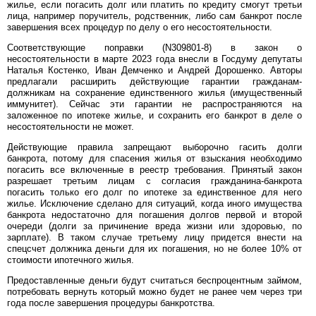
жилье, если погасить долг или платить по кредиту смогут третьи
лица, например поручитель, родственник, либо сам банкрот после
завершения всех процедур по делу о его несостоятельности.
Соответствующие поправки (N309801-8) в закон о
несостоятельности в марте 2023 года внесли в Госдуму депутаты
Наталья Костенко, Иван Демченко и Андрей Дорошенко. Авторы
предлагали расширить действующие гарантии гражданам-
должникам на сохранение единственного жилья (имущественный
иммунитет). Сейчас эти гарантии не распространяются на
заложенное по ипотеке жилье, и сохранить его банкрот в деле о
несостоятельности не может.
Действующие правила запрещают выборочно гасить долги
банкрота, потому для спасения жилья от взыскания необходимо
погасить все включенные в реестр требования. Принятый закон
разрешает третьим лицам с согласия гражданина-банкрота
погасить только его долг по ипотеке за единственное для него
жилье. Исключение сделано для ситуаций, когда иного имущества
банкрота недостаточно для погашения долгов первой и второй
очереди (долги за причинение вреда жизни или здоровью, по
зарплате). В таком случае третьему лицу придется внести на
спецсчет должника деньги для их погашения, но не более 10% от
стоимости ипотечного жилья.
Предоставленные деньги будут считаться беспроцентным займом,
потребовать вернуть который можно будет не ранее чем через три
года после завершения процедуры банкротства.