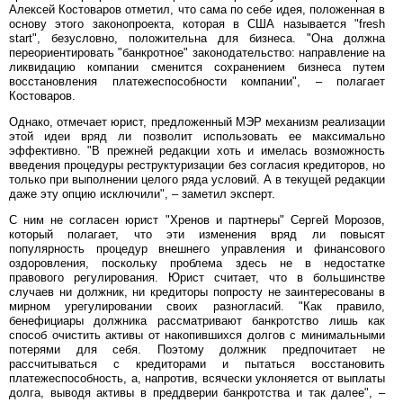
Алексей Костоваров отметил, что сама по себе идея, положенная в
основу этого законопроекта, которая в США называется "fresh
start", безусловно, положительна для бизнеса. "Она должна
переориентировать "банкротное" законодательство: направление на
ликвидацию компании сменится сохранением бизнеса путем
восстановления платежеспособности компании", – полагает
Костоваров.
Однако, отмечает юрист, предложенный МЭР механизм реализации
этой идеи вряд ли позволит использовать ее максимально
эффективно. "В прежней редакции хоть и имелась возможность
введения процедуры реструктуризации без согласия кредиторов, но
только при выполнении целого ряда условий. А в текущей редакции
даже эту опцию исключили", – заметил эксперт.
С ним не согласен юрист "Хренов и партнеры" Сергей Морозов,
который полагает, что эти изменения вряд ли повысят
популярность процедур внешнего управления и финансового
оздоровления, поскольку проблема здесь не в недостатке
правового регулирования. Юрист считает, что в большинстве
случаев ни должник, ни кредиторы попросту не заинтересованы в
мирном урегулировании своих разногласий. "Как правило,
бенефициары должника рассматривают банкротство лишь как
способ очистить активы от накопившихся долгов с минимальными
потерями для себя. Поэтому должник предпочитает не
рассчитываться с кредиторами и пытаться восстановить
платежеспособность, а, напротив, всячески уклоняется от выплаты
долга, выводя активы в преддверии банкротства и так далее", –