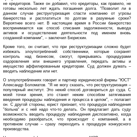
не кредиторов. Также он добавил, что кредиторы, как правило, не
готовы несколько лет ждать погашения долга. "Позволит ли в
данном случае реструктуризация спасти компанию от угрозы
банкротства и расплатиться по долгам в разумные сроки?
Вероятнее всего нет. В настоящее время в России банкротство
воспринимается как способ списания задолженности, вывода
активов и осуществление деятельности под именем вновь
созданной компании", – заключил Бюрискин.
Кроме того, он считает, что при реструктуризации сложно будет
избежать злоупотреблений: собственники, которые сохранят
контроль над бизнесом, смогут, прикрываясь процедурами
оздоровления или внешнего управления, передать активы и
имущество аффилированным кредиторам. Суд должен думать –
вводить наблюдение или нет.
О злоупотреблениях говорит и партнер юридической фирмы "ЮСТ"
Александр Боломатов. "Я не могу сказать, что реструктуризация –
популярный институт. Это некий способ договориться до суда. С
моей точки зрения, это станет неким способом затягивания
введения процедуры наблюдения и процесса в целом", – полагает
он. С другой стороны, юрист признает, что процедура наблюдения
"больна" и с ней надо что-то делать. Он предлагает дать суду
возможность вводить процедуру наблюдения диспозитивно, когда
необходимо разобраться, что происходит с компанией, а в
противном случае – сразу переходить к процедуре конкурсного
производства.