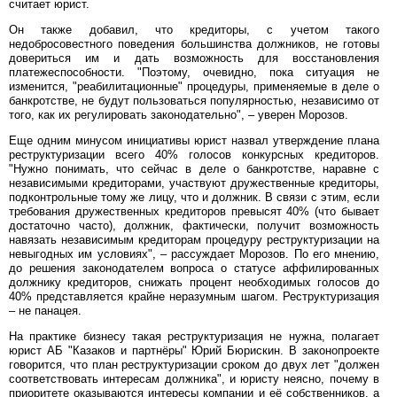
считает юрист.
Он также добавил, что кредиторы, с учетом такого
недобросовестного поведения большинства должников, не готовы
довериться им и дать возможность для восстановления
платежеспособности. "Поэтому, очевидно, пока ситуация не
изменится, "реабилитационные" процедуры, применяемые в деле о
банкротстве, не будут пользоваться популярностью, независимо от
того, как их регулировать законодательно", – уверен Морозов.
Еще одним минусом инициативы юрист назвал утверждение плана
реструктуризации всего 40% голосов конкурсных кредиторов.
"Нужно понимать, что сейчас в деле о банкротстве, наравне с
независимыми кредиторами, участвуют дружественные кредиторы,
подконтрольные тому же лицу, что и должник. В связи с этим, если
требования дружественных кредиторов превысят 40% (что бывает
достаточно часто), должник, фактически, получит возможность
навязать независимым кредиторам процедуру реструктуризации на
невыгодных им условиях", – рассуждает Морозов. По его мнению,
до решения законодателем вопроса о статусе аффилированных
должнику кредиторов, снижать процент необходимых голосов до
40% представляется крайне неразумным шагом. Реструктуризация
– не панацея.
На практике бизнесу такая реструктуризация не нужна, полагает
юрист АБ "Казаков и партнёры" Юрий Бюрискин. В законопроекте
говорится, что план реструктуризации сроком до двух лет "должен
соответствовать интересам должника", и юристу неясно, почему в
приоритете оказываются интересы компании и её собственников, а