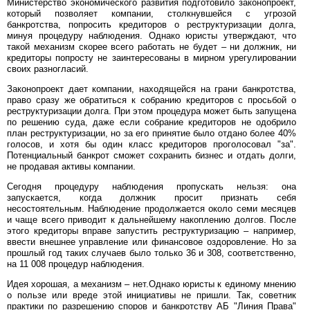
Министерство экономического развития подготовило законопроект,
который позволяет компании, столкнувшейся с угрозой
банкротства, попросить кредиторов о реструктуризации долга,
минуя процедуру наблюдения. Однако юристы утверждают, что
такой механизм скорее всего работать не будет – ни должник, ни
кредиторы попросту не заинтересованы в мирном урегулировании
своих разногласий.
Законопроект дает компании, находящейся на грани банкротства,
право сразу же обратиться к собранию кредиторов с просьбой о
реструктуризации долга. При этом процедура может быть запущена
по решению суда, даже если собрание кредиторов не одобрило
план реструктуризации, но за его принятие было отдано более 40%
голосов, и хотя бы один класс кредиторов проголосовал "за".
Потенциальный банкрот сможет сохранить бизнес и отдать долги,
не продавая активы компании.
Сегодня процедуру наблюдения пропускать нельзя: она
запускается, когда должник просит признать себя
несостоятельным. Наблюдение продолжается около семи месяцев
и чаще всего приводит к дальнейшему накоплению долгов. После
этого кредиторы вправе запустить реструктуризацию – например,
ввести внешнее управление или финансовое оздоровление. Но за
прошлый год таких случаев было только 36 и 308, соответственно,
на 11 008 процедур наблюдения.
Идея хорошая, а механизм – нет.Однако юристы к единому мнению
о пользе или вреде этой инициативы не пришли. Так, советник
практики по разрешению споров и банкротству АБ "Линия Права"