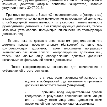
должника лиц, руководителей должника и членов ликвидационной
комиссии, действия которых повлекли банкротство, которые
уступили в силу 30.07.2013г.
Принятые поправки в Закон «О несостоятельности (банкротстве)
в корни измелил концепцию привлечения руководителей должника
к субсидиарной ответственности и ужесточил ответственность
руководителей должника и лиц контролирующих должника, теперь
законном установлена презумпция виновности контролирующих
должника лиц.
То есть пока не доказано иное, законом предполагается, что
должник признан несостоятельным (банкротом) по вине лиц
контролирующих должника, также вносимыми поправками
значительно расширен список контролирующих должника лиц,
теперь это любые лица определяющие действия должника
независимо от формальной связи с должником.
Также конкретизированы основания для привлечения к
субсидиарной ответственности:
· в случае если нарушена обязанность по
подаче в арбитражный суд заявления о признании
должника несостоятельным (банкротом);
· причинен вред имущественным правам
кредиторов в результате совершения этим лицом
или в пользу этого лица либо одобрения этим
лицом одной или нескольких сделок должника;