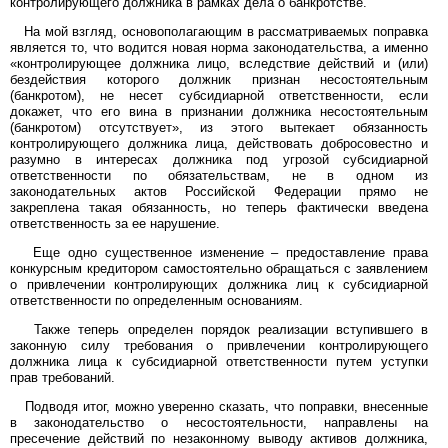
контролирующего должника в рамках дела о банкротстве.
На мой взгляд, основополагающим в рассматриваемых поправка
является то, что водится новая норма законодательства, а именно
«контролирующее должника лицо, вследствие действий и (или)
бездействия которого должник признан несостоятельным
(банкротом), не несет субсидиарной ответственности, если
докажет, что его вина в признании должника несостоятельным
(банкротом) отсутствует», из этого вытекает обязанность
контролирующего должника лица, действовать добросовестно и
разумно в интересах должника под угрозой субсидиарной
ответственности по обязательствам, не в одном из
законодательных актов Российской Федерации прямо не
закреплена такая обязанность, но теперь фактически введена
ответственность за ее нарушение.
Еще одно существенное изменение – предоставление права
конкурсным кредитором самостоятельно обращаться с заявлением
о привлечении контролирующих должника лиц к субсидиарной
ответственности по определенным основаниям.
Также теперь определен порядок реализации вступившего в
законную силу требования о привлечении контролирующего
должника лица к субсидиарной ответственности путем уступки
прав требований.
Подводя итог, можно уверенно сказать, что поправки, внесенные
в законодательство о несостоятельности, направлены на
пресечение действий по незаконному выводу активов должника,