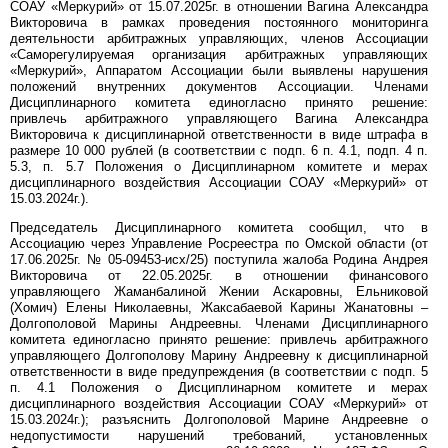
СОАУ «Меркурий» от 15.07.2025г. в отношении Вагина Александра
Викторовича в рамках проведения постоянного мониторинга
деятельности арбитражных управляющих, членов Ассоциации
«Саморегулируемая организация арбитражных управляющих
«Меркурий», Аппаратом Ассоциации были выявлены нарушения
положений внутренних документов Ассоциации. Членами
Дисциплинарного комитета единогласно принято решение:
привлечь арбитражного управляющего Вагина Александра
Викторовича к дисциплинарной ответственности в виде штрафа в
размере 10 000 рублей (в соответствии с подп. 6 п. 4.1, подп. 4 п.
5.3, п. 5.7 Положения о Дисциплинарном комитете и мерах
дисциплинарного воздействия Ассоциации СОАУ «Меркурий» от
15.03.2024г.).
Председатель Дисциплинарного комитета сообщил, что в
Ассоциацию через Управление Росреестра по Омской области (от
17.06.2025г. № 05-09453-исх/25) поступила жалоба Родина Андрея
Викторовича от 22.05.2025г. в отношении финансового
управляющего Жаманбалиной Жении Аскаровны, Ельниковой
(Хомич) Елены Николаевны, Жаксабаевой Карины Жанатовны –
Долгополовой Марины Андреевны. Членами Дисциплинарного
комитета единогласно принято решение: привлечь арбитражного
управляющего Долгополову Марину Андреевну к дисциплинарной
ответственности в виде предупреждения (в соответствии с подп. 5
п. 4.1 Положения о Дисциплинарном комитете и мерах
дисциплинарного воздействия Ассоциации СОАУ «Меркурий» от
15.03.2024г.); разъяснить Долгополовой Марине Андреевне о
недопустимости нарушений требований, установленных