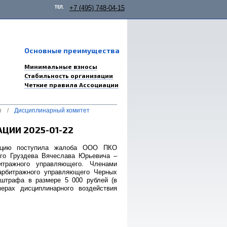
ТЕЛ.
+7 (495) 748-04-15
Основные преимущества
Минимальные взносы
Стабильность организации
Четкие правила Ассоциации
я
/
Дисциплинарный комитет
ЦИИ 2025-01-22
иацию поступила жалоба ООО ПКО
его Груздева Вячеслава Юрьевича –
итражного управляющего. Членами
 арбитражного управляющего Черных
 штрафа в размере 5 000 рублей (в
ерах дисциплинарного воздействия