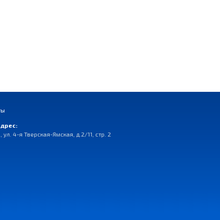
ты
дрес:
, ул. 4-я Тверская-Ямская, д.2/11, стр. 2