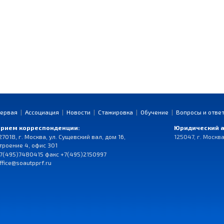
ервая
|
Ассоциация
|
Новости
|
Стажировка
|
Обучение
|
Вопросы и отве
рием корреспонденции:
Юридический а
27018, г. Москва, ул. Сущевский вал, дом 16,
125047, г. Москва
троение 4, офис 301
7(495)7480415 факс +7(495)2150997
ffice@soautpprf.ru