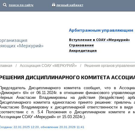
поиск по сайту
личный кабинет
Арбитражным управляющим
Вступление в СОАУ «Меркурий»
Страхование
Аккредитация
Главная
/
Ассоциация СОАУ «МЕРКУРИЙ»
/
Решения органов управлени
РЕШЕНИЯ ДИСЦИПЛИНАРНОГО КОМИТЕТА АССОЦИА
Председатель Дисциплинарного комитета сообщил, что в Ассоц
«Демокрит» б/н от 06.11.2024г. в отношении финансового управляющ
Черных Анастасии Владимировны на действия (бездействие) арб
Дисциплинарного комитета единогласно принято решение: привлечь
Анастасию Владимировну к дисциплинарной ответственности в виде
соответствии с п. 5.4 Положения о Дисциплинарном комитете и м
Ассоциации СОАУ «Меркурий» от 15.03.2024г.).
Создана: 22.01.2025 12:20, обновление 20.01.2026 11:41