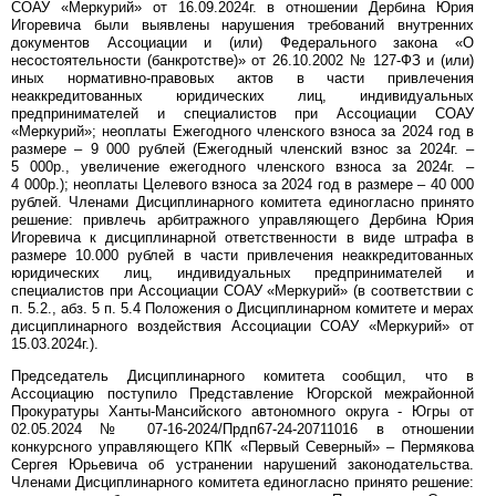
СОАУ «Меркурий» от 16.09.2024г. в отношении Дербина Юрия
Игоревича были выявлены нарушения требований внутренних
документов Ассоциации и (или) Федерального закона «О
несостоятельности (банкротстве)» от 26.10.2002 № 127-ФЗ и (или)
иных нормативно-правовых актов в части привлечения
неаккредитованных юридических лиц, индивидуальных
предпринимателей и специалистов при Ассоциации СОАУ
«Меркурий»; неоплаты Ежегодного членского взноса за 2024 год в
размере – 9 000 рублей (Ежегодный членский взнос за 2024г. –
5 000р., увеличение ежегодного членского взноса за 2024г. –
4 000р.); неоплаты Целевого взноса за 2024 год в размере – 40 000
рублей. Членами Дисциплинарного комитета единогласно принято
решение: привлечь арбитражного управляющего Дербина Юрия
Игоревича к дисциплинарной ответственности в виде штрафа в
размере 10.000 рублей в части привлечения неаккредитованных
юридических лиц, индивидуальных предпринимателей и
специалистов при Ассоциации СОАУ «Меркурий» (в соответствии с
п. 5.2., абз. 5 п. 5.4 Положения о Дисциплинарном комитете и мерах
дисциплинарного воздействия Ассоциации СОАУ «Меркурий» от
15.03.2024г.).
Председатель Дисциплинарного комитета сообщил, что в
Ассоциацию поступило Представление Югорской межрайонной
Прокуратуры Ханты-Мансийского автономного округа - Югры от
02.05.2024 № 07-16-2024/Прдп67-24-20711016 в отношении
конкурсного управляющего КПК «Первый Северный» – Пермякова
Сергея Юрьевича об устранении нарушений законодательства.
Членами Дисциплинарного комитета единогласно принято решение: