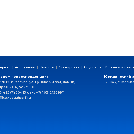
ервая
|
Ассоциация
|
Новости
|
Стажировка
|
Обучение
|
Вопросы и отве
рием корреспонденции:
Юридический а
27018, г. Москва, ул. Сущевский вал, дом 16,
125047, г. Москва
троение 4, офис 301
7(495)7480415 факс +7(495)2150997
ffice@soautpprf.ru