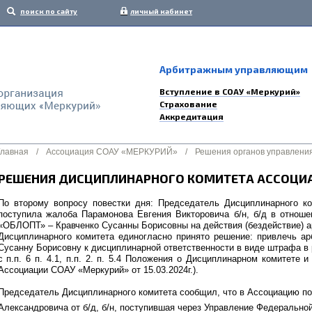
поиск по сайту
личный кабинет
Арбитражным управляющим
Вступление в СОАУ «Меркурий»
Страхование
Аккредитация
Главная
/
Ассоциация СОАУ «МЕРКУРИЙ»
/
Решения органов управлени
РЕШЕНИЯ ДИСЦИПЛИНАРНОГО КОМИТЕТА АССОЦИАЦ
По второму вопросу повестки дня: Председатель Дисциплинарного к
поступила жалоба Парамонова Евгения Викторовича б/н, б/д в отнош
«ОБЛОПТ» – Кравченко Сусанны Борисовны на действия (бездействие) 
Дисциплинарного комитета единогласно принято решение: привлечь а
Сусанну Борисовну к дисциплинарной ответственности в виде штрафа в р
с п.п. 6 п. 4.1, п.п. 2. п. 5.4 Положения о Дисциплинарном комитете 
Ассоциации СОАУ «Меркурий» от 15.03.2024г.).
Председатель Дисциплинарного комитета сообщил, что в Ассоциацию п
Александровича от б/д, б/н, поступившая через Управление Федерально