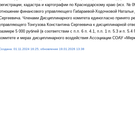
регистрации, кадастра и картографии по Краснодарскому краю (исх. № 09-
отношении финансового управляющего Габараевой-Ходочковой Натальи Д
Сергеевича. Членами Дисциплинарного комитета единогласно принято р
управляющего Тонгузова Константина Сергеевича к дисциплинарной отв
размере 5 000 рублей (в соответствии с п.п. 6 п. 4.1, п.п. 1 п. 5.3 и п. 
комитете и мерах дисциплинарного воздействия Ассоциации СОАУ «Мерку
Создана: 01.11.2024 16:25, обновление 19.01.2026 13:38