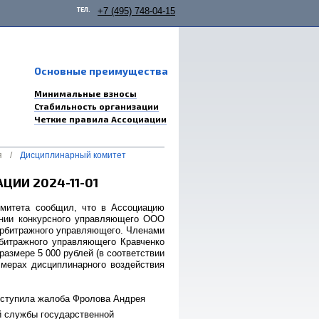
ТЕЛ.
+7 (495) 748-04-15
Основные преимущества
Минимальные взносы
Стабильность организации
Четкие правила Ассоциации
я
/
Дисциплинарный комитет
ИИ 2024-11-01
омитета сообщил, что в Ассоциацию
ении конкурсного управляющего ООО
арбитражного управляющего. Членами
рбитражного управляющего Кравченко
азмере 5 000 рублей (в соответствии
и мерах дисциплинарного воздействия
оступила жалоба Фролова Андрея
й службы государственной