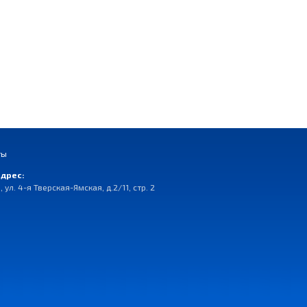
ты
дрес:
, ул. 4-я Тверская-Ямская, д.2/11, стр. 2