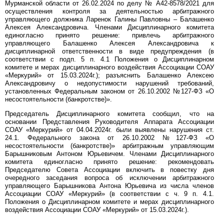
Мурманской области от 26.02.2024 по делу № А42-8578/2021 для
осуществления контроля за деятельностью арбитражного
управляющего должника Ларенок Галины Павловны – Балашенко
Алексея Александровича. Членами Дисциплинарного комитета
единогласно принято решение: привлечь арбитражного
управляющего Балашенко Алексея Александровича к
дисциплинарной ответственности в виде предупреждения (в
соответствии с подп. 5 п. 4.1 Положения о Дисциплинарном
комитете и мерах дисциплинарного воздействия Ассоциации СОАУ
«Меркурий» от 15.03.2024г.); разъяснить Балашенко Алексею
Александровичу о недопустимости нарушений требований,
установленных Федеральным законом от 26.10.2002 №127-ФЗ «О
несостоятельности (банкротстве)».
Председатель Дисциплинарного комитета сообщил, что на
основании Представления Руководителя Аппарата Ассоциации
СОАУ «Меркурий» от 04.04.2024г. были выявлены нарушения ст.
24.1. Федерального закона от 26.10.2002 №127-ФЗ «О
несостоятельности (банкротстве)» арбитражным управляющим
Барышниковым Антоном Юрьевичем. Членами Дисциплинарного
комитета единогласно принято решение: рекомендовать
Председателю Совета Ассоциации включить в повестку дня
очередного заседания вопроса об исключении арбитражного
управляющего Барышникова Антона Юрьевича из числа членов
Ассоциации СОАУ «Меркурий» (в соответствии с ч. 9 п. 4.1.
Положения о Дисциплинарном комитете и мерах дисциплинарного
воздействия Ассоциации СОАУ «Меркурий» от 15.03.2024г.).