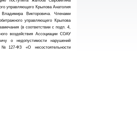
цию поступила жалоба Сыровегина
ного управляющего Крылова Анатолия
а Владимира Викторовича. Членами
арбитражного управляющего Крылова
амечания (в соответствии с подп. 4,
ного воздействия Ассоциации СОАУ
вичу о недопустимости нарушений
2 №127-ФЗ «О несостоятельности