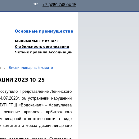
ТЕЛ.
+7 (495) 748-04-15
Основные преимущества
Минимальные взносы
Стабильность организации
Четкие правила Ассоциации
я
/
Дисциплинарный комитет
ЦИИ 2023-10-25
поступило Представление Ленинского
.07.2023г. об устранении нарушений
 МУП ГПЩ «Водоканал» – Асадулаева
 решение привлечь арбитражного
плинарной ответственности в виде
м комитете и мерах дисциплинарного