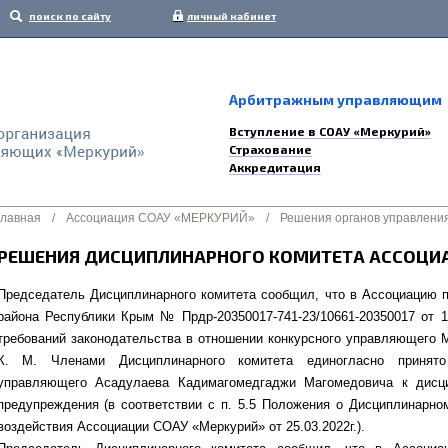
поиск по сайту
личный кабинет
Арбитражным управляющим
Вступление в СОАУ «Меркурий»
Страхование
Аккредитация
Главная
/
Ассоциация СОАУ «МЕРКУРИЙ»
/
Решения органов управлени
РЕШЕНИЯ ДИСЦИПЛИНАРНОГО КОМИТЕТА АССОЦИА
Председатель Дисциплинарного комитета сообщил, что в Ассоциацию 
района Республики Крым № Прдр-20350017-741-23/10661-20350017 от 14
требований законодательства в отношении конкурсного управляющего
К. М. Членами Дисциплинарного комитета единогласно принято
управляющего Асадулаева Кадимагомедгаджи Магомедовича к дисци
предупреждения (в соответствии с п. 5.5 Положения о Дисциплинарно
воздействия Ассоциации СОАУ «Меркурий» от 25.03.2022г.).