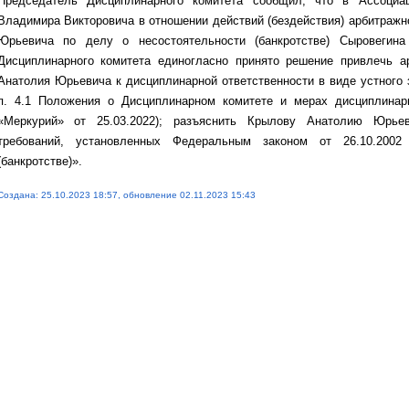
Председатель Дисциплинарного комитета сообщил, что в Ассоциа
Владимира Викторовича в отношении действий (бездействия) арбитраж
Юрьевича по делу о несостоятельности (банкротстве) Сыровегин
Дисциплинарного комитета единогласно принято решение привлечь 
Анатолия Юрьевича к дисциплинарной ответственности в виде устного з
п. 4.1 Положения о Дисциплинарном комитете и мерах дисциплинар
«Меркурий» от 25.03.2022); разъяснить Крылову Анатолию Юрье
требований, установленных Федеральным законом от 26.10.200
(банкротстве)».
Создана: 25.10.2023 18:57, обновление 02.11.2023 15:43