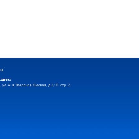
ты
дрес:
, ул. 4-я Тверская-Ямская, д.2/11, стр. 2