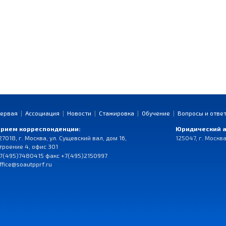
ервая
|
Ассоциация
|
Новости
|
Стажировка
|
Обучение
|
Вопросы и отве
рием корреспонденции:
Юридический а
27018, г. Москва, ул. Сущевский вал, дом 16,
125047, г. Москва
троение 4, офис 301
7(495)7480415 факс +7(495)2150997
ffice@soautpprf.ru