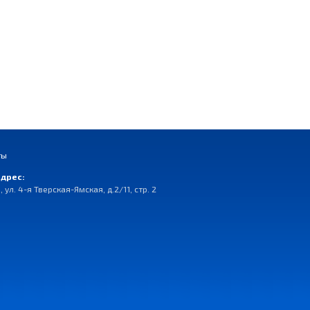
ты
дрес:
, ул. 4-я Тверская-Ямская, д.2/11, стр. 2