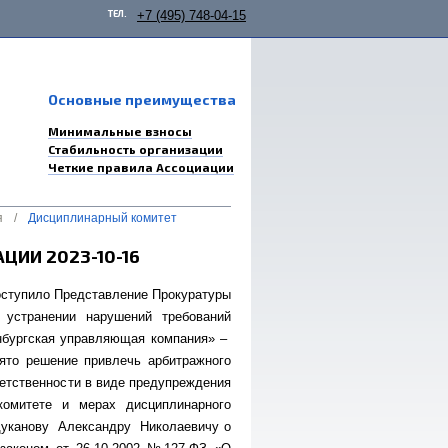
ТЕЛ.
+7 (495) 748-04-15
Основные преимущества
Минимальные взносы
Стабильность организации
Четкие правила Ассоциации
я
/
Дисциплинарный комитет
ИИ 2023-10-16
оступило Представление Прокуратуры
 устранении нарушений требований
нбургская управляющая компания» –
ято решение привлечь арбитражного
етственности в виде предупреждения
комитете и мерах дисциплинарного
 Цуканову Александру Николаевичу о