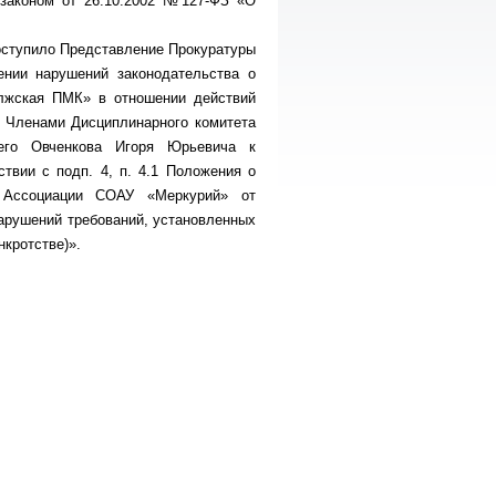
 законом от 26.10.2002 №127-ФЗ «О
оступило Представление Прокуратуры
ении нарушений законодательства о
олжская ПМК» в отношении действий
. Членами Дисциплинарного комитета
щего Овченкова Игоря Юрьевича к
ствии с подп. 4, п. 4.1 Положения о
я Ассоциации СОАУ «Меркурий» от
нарушений требований, установленных
кротстве)».