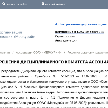
поиск по сайту
личный кабинет
Арбитражным управляющим
Вступление в СОАУ «Меркурий»
Страхование
Аккредитация
Главная
/
Ассоциация СОАУ «МЕРКУРИЙ»
/
Решения органов управлени
РЕШЕНИЯ ДИСЦИПЛИНАРНОГО КОМИТЕТА АССОЦИАЦ
Председатель Дисциплинарного комитета сообщил, что в Ассоциацию п
Ленинского района г. Оренбурга № 7-11-2023 от 17.07.2023 г. об
законодательства о банкротстве конкурсного управляющего ООО «Оре
Цуканова А. Н. Членами Дисциплинарного комитета единогласно прин
управляющего Цуканова Александра Николаевича к дисциплинарной отв
(в соответствии с подп. 5, п. 4.1 Положения о Дисциплинарном 
воздействия Ассоциации СОАУ «Меркурий» от 25.03.2022); разъяснить