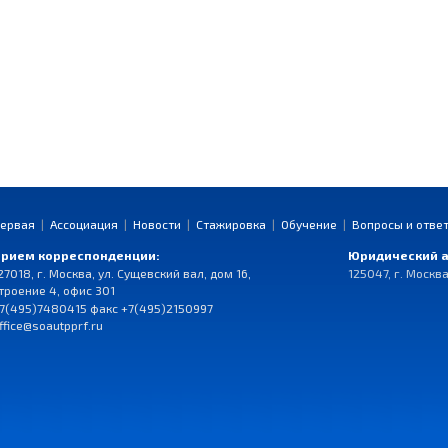
ервая
|
Ассоциация
|
Новости
|
Стажировка
|
Обучение
|
Вопросы и отве
рием корреспонденции:
Юридический а
27018, г. Москва, ул. Сущевский вал, дом 16,
125047, г. Москва
троение 4, офис 301
7(495)7480415 факс +7(495)2150997
ffice@soautpprf.ru