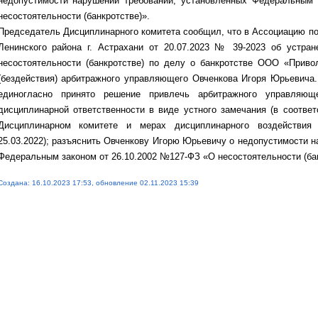
недопустимости нарушений требований, установленных Федеральным
несостоятельности (банкротстве)».
Председатель Дисциплинарного комитета сообщил, что в Ассоциацию п
Ленинского района г. Астрахани от 20.07.2023 № 39-2023 об устран
несостоятельности (банкротстве) по делу о банкротстве ООО «Прив
(бездействия) арбитражного управляющего Овченкова Игоря Юрьевича
единогласно принято решение привлечь арбитражного управляю
дисциплинарной ответственности в виде устного замечания (в соответ
Дисциплинарном комитете и мерах дисциплинарного воздействи
25.03.2022); разъяснить Овченкову Игорю Юрьевичу о недопустимости 
Федеральным законом от 26.10.2002 №127-ФЗ «О несостоятельности (бан
Создана: 16.10.2023 17:53, обновление 02.11.2023 15:39