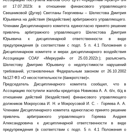
от 17.07.2023г. в отношении финансового управляющего
Свешниковой (Дугер) Светланы Георгиевны – Шелестова Дмитрия
Юрьевича на действия (бездействие) арбитражного управляющего.
Членами Дисциплинарного комитета единогласно принято решение
привлечь арбитражного управляющего Шелестова Дмитрия
Юрьевича к дисциплинарной ответственности в виде
предупреждения (в соответствии с подп. 5 п. 4.1 Положения о
Дисциплинарном комитете и мерах дисциплинарного воздействия
Ассоциации СОАУ «Меркурий» от 25.03.2022г.); разъяснить
Шелестову Дмитрию Юрьевичу о недопустимости нарушений
требований, установленных Федеральным законом от 26.10.2002
№127-ФЗ «О несостоятельности (банкротстве)».
Председатель Дисциплинарного комитета сообщил, что в
Ассоциацию поступили жалобы кредитора Новикова А. А. б/н, б/д в
отношении действий (бездействия) финансового управляющего
должников Мокроусова И. Н. и Мокроусовой И. С. - Горяева А. А.
Членами Дисциплинарного комитета единогласно принято решение
привлечь арбитражного управляющего Горяева Андрея
Александровича к дисциплинарной ответственности в виде
предупреждения (в соответствии с подп. 5 п. 4.1 Положения о