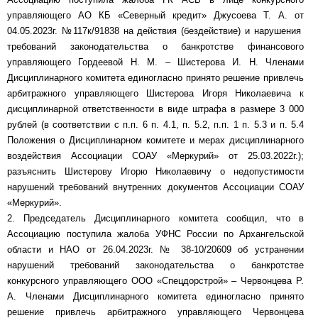
управляющего АО КБ «Северный кредит» Джусоева Т. А. от
04.05.2023г. №117к/91838 на действия (бездействие) и нарушения
требований законодательства о банкротстве финансового
управляющего Гордеевой Н. М. – Шистерова И. Н. Членами
Дисциплинарного комитета единогласно принято решение привлечь
арбитражного управляющего Шистерова Игоря Николаевича к
дисциплинарной ответственности в виде штрафа в размере 3 000
рублей (в соответствии с п.п. 6 п. 4.1, п. 5.2, п.п. 1 п. 5.3 и п. 5.4
Положения о Дисциплинарном комитете и мерах дисциплинарного
воздействия Ассоциации СОАУ «Меркурий» от 25.03.2022г.);
разъяснить Шистерову Игорю Николаевичу о недопустимости
нарушений требований внутренних документов Ассоциации СОАУ
«Меркурий».
2. Председатель Дисциплинарного комитета сообщил, что в
Ассоциацию поступила жалоба УФНС России по Архангельской
области и НАО от 26.04.2023г. № 38-10/20609 об устранении
нарушений требований законодательства о банкротстве
конкурсного управляющего ООО «Спецдорстрой» – Червонцева Р.
А. Членами Дисциплинарного комитета единогласно принято
решение привлечь арбитражного управляющего Червонцева