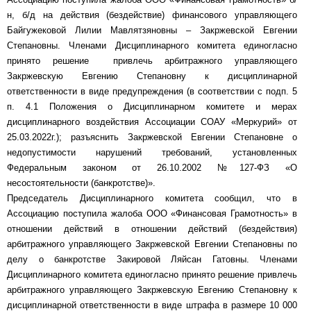
н, б/д на действия (бездействие) финансового управляющего
Байгужековой Лилии Мавлятзяновны – Закржевской Евгении
Степановны. Членами Дисциплинарного комитета единогласно
принято решение привлечь арбитражного управляющего
Закржевскую Евгению Степановну к дисциплинарной
ответственности в виде предупреждения (в соответствии с подп. 5
п. 4.1 Положения о Дисциплинарном комитете и мерах
дисциплинарного воздействия Ассоциации СОАУ «Меркурий» от
25.03.2022г.); разъяснить Закржевской Евгении Степановне о
недопустимости нарушений требований, установленных
Федеральным законом от 26.10.2002 №127-ФЗ «О
несостоятельности (банкротстве)».
Председатель Дисциплинарного комитета сообщил, что в
Ассоциацию поступила жалоба ООО «Финансовая Грамотность» в
отношении действий в отношении действий (бездействия)
арбитражного управляющего Закржевской Евгении Степановны по
делу о банкротстве Закировой Ляйсан Гатовны. Членами
Дисциплинарного комитета единогласно принято решение привлечь
арбитражного управляющего Закржевскую Евгению Степановну к
дисциплинарной ответственности в виде штрафа в размере 10 000