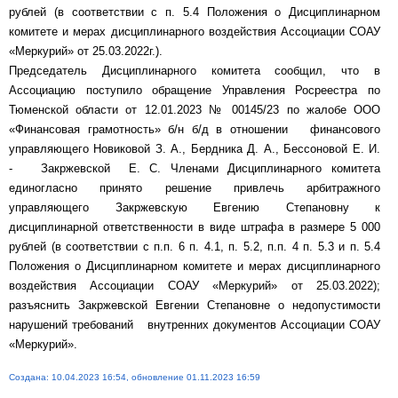
рублей (в соответствии с п. 5.4 Положения о Дисциплинарном
комитете и мерах дисциплинарного воздействия Ассоциации СОАУ
«Меркурий» от 25.03.2022г.).
Председатель Дисциплинарного комитета сообщил, что в
Ассоциацию поступило обращение Управления Росреестра по
Тюменской области от 12.01.2023 № 00145/23 по жалобе ООО
«Финансовая грамотность» б/н б/д в отношении финансового
управляющего Новиковой З. А., Бердника Д. А., Бессоновой Е. И.
- Закржевской Е. С. Членами Дисциплинарного комитета
единогласно принято решение привлечь арбитражного
управляющего Закржевскую Евгению Степановну к
дисциплинарной ответственности в виде штрафа в размере 5 000
рублей (в соответствии с п.п. 6 п. 4.1, п. 5.2, п.п. 4 п. 5.3 и п. 5.4
Положения о Дисциплинарном комитете и мерах дисциплинарного
воздействия Ассоциации СОАУ «Меркурий» от 25.03.2022);
разъяснить Закржевской Евгении Степановне о недопустимости
нарушений требований внутренних документов Ассоциации СОАУ
«Меркурий».
Создана: 10.04.2023 16:54, обновление 01.11.2023 16:59