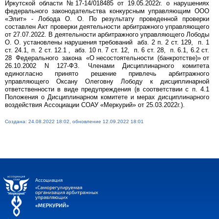
Иркутской области №17-14/018485 от 19.05.2022г. о нарушениях
федерального законодательства конкурсным управляющим ООО
«Элит» - Лобода О. О. По результату проведенной проверки
составлен Акт проверки деятельности арбитражного управляющего
от 27.07.2022. В деятельности арбитражного управляющего Лободы
О. О. установлены нарушения требований абз. 2 п. 2 ст. 129, п. 1
ст. 24.1, п. 2 ст. 12.1 , абз. 10 п. 7 ст. 12, п. 6 ст. 28, п. 6.1, 6.2 ст.
28 Федерального закона «О несостоятельности (банкротстве)» от
26.10.2002 N 127-ФЗ. Членами Дисциплинарного комитета
единогласно принято решение привлечь арбитражного
управляющего Оксану Олеговну Лободу к дисциплинарной
ответственности в виде предупреждения (в соответствии с п. 4.1
Положения о Дисциплинарном комитете и мерах дисциплинарного
воздействия Ассоциации СОАУ «Меркурий» от 25.03.2022г.).
Создана: 24.08.2022 18:02, обновление 12.09.2022 18:01