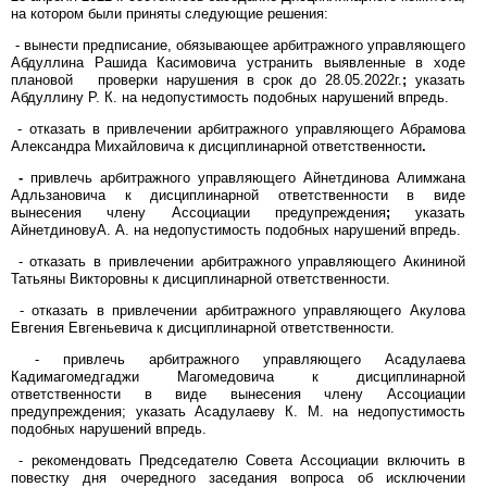
на котором были приняты следующие решения:
- вынести предписание, обязывающее арбитражного управляющего
Абдуллина Рашида Касимовича устранить выявленные в ходе
плановой проверки нарушения в срок до 28.05.2022г.
;
указать
Абдуллину Р. К. на недопустимость подобных нарушений впредь.
- отказать в привлечении арбитражного управляющего Абрамова
Александра Михайловича к дисциплинарной ответственности
.
-
привлечь арбитражного управляющего Айнетдинова Алимжана
Адльзановича к дисциплинарной ответственности в виде
вынесения члену Ассоциации предупреждения
;
указать
АйнетдиновуА. А. на недопустимость подобных нарушений впредь.
- отказать в привлечении арбитражного управляющего Акининой
Татьяны Викторовны к дисциплинарной ответственности.
- отказать в привлечении арбитражного управляющего Акулова
Евгения Евгеньевича к дисциплинарной ответственности.
- привлечь арбитражного управляющего Асадулаева
Кадимагомедгаджи Магомедовича к дисциплинарной
ответственности в виде вынесения члену Ассоциации
предупреждения; указать Асадулаеву К. М. на недопустимость
подобных нарушений впредь.
- рекомендовать Председателю Совета Ассоциации включить в
повестку дня очередного заседания вопроса об исключении