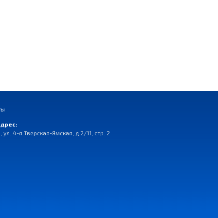
ты
дрес:
, ул. 4-я Тверская-Ямская, д.2/11, стр. 2