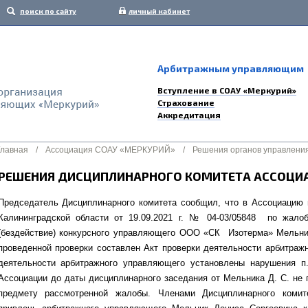
поиск по сайту
личный кабинет
Арбитражным управляющим
Вступление в СОАУ «Меркурий»
Страхование
Аккредитация
Главная
/
Ассоциация СОАУ «МЕРКУРИЙ»
/
Решения органов управлени
РЕШЕНИЯ ДИСЦИПЛИНАРНОГО КОМИТЕТА АССОЦИАЦ
Председатель Дисциплинарного комитета сообщил, что в Ассоциацию 
Калининградской области от 19.09.2021 г. № 04-03/05848 по ж
(бездействие) конкурсного управляющего ООО «СК Изотерма» Мельник
проведенной проверки составлен Акт проверки деятельности арбитражн
деятельности арбитражного управляющего установлены нарушения п.
Ассоциации до даты дисциплинарного заседания от Мельника Д. С. не 
предмету рассмотренной жалобы. Членами Дисциплинарного комит