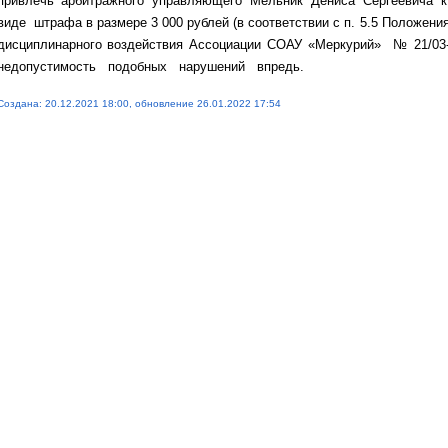
привлечь арбитражного управляющего Мельник Дениса Сергеевича к
виде штрафа в размере 3 000 рублей (в соответствии с п. 5.5 Положени
дисциплинарного воздействия Ассоциации СОАУ «Меркурий» № 21/03
недопустимость подобных нарушений впредь.
Создана: 20.12.2021 18:00, обновление 26.01.2022 17:54