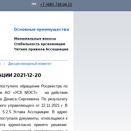
ТЕЛ.
+7 (495) 748-04-15
Основные преимущества
Минимальные взносы
Стабильность организации
Четкие правила Ассоциации
я
/
Дисциплинарный комитет
ИИ 2021-12-20
поступило обращение Росреестра по
алобе АО «УСК МОСТ» на действия
 Дениса Сергеевича. По результату
ого управляющего от 22.11.2021 г. В
 5.2.5 Устава Ассоциации. В адрес
поступали документы, относящиеся к
ета единогласно принято решение: