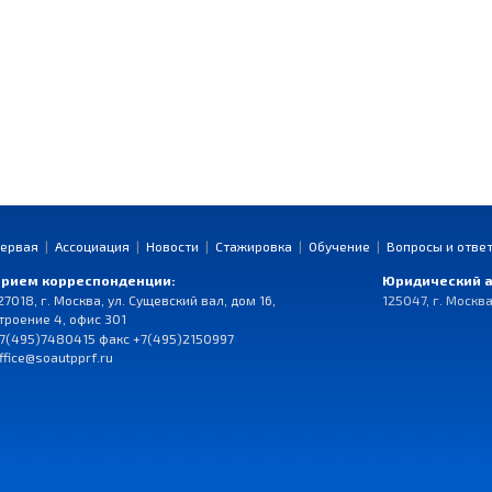
ервая
|
Ассоциация
|
Новости
|
Стажировка
|
Обучение
|
Вопросы и отве
рием корреспонденции:
Юридический а
27018, г. Москва, ул. Сущевский вал, дом 16,
125047, г. Москва
троение 4, офис 301
7(495)7480415 факс +7(495)2150997
ffice@soautpprf.ru