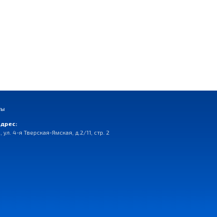
ты
дрес:
, ул. 4-я Тверская-Ямская, д.2/11, стр. 2