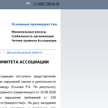
ТЕЛ.
+7 (495) 748-04-15
Основные преимущества
Минимальные взносы
Стабильность организации
Четкие правила Ассоциации
я
/
Дисциплинарный комитет
ОМИТЕТА АССОЦИАЦИИ
социацию поступило представление
ии нарушений закона в деятельности
авод» Еськова Р.А. По результату
тражного управляющего от 10.09.2018
ны нарушения требований ст. 134
и (банкротстве)». На дату заседания