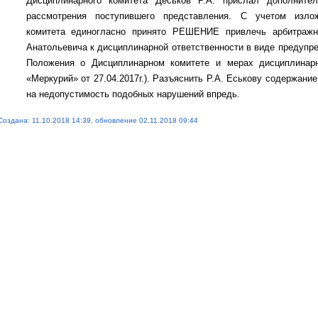
Дисциплинарного комитета Деськов Р.А. прислал дополните
рассмотрения поступившего представления. С учетом излож
комитета единогласно принято РЕШЕНИЕ привлечь арбитражн
Анатольевича к дисциплинарной ответственности в виде предупрежд
Положения о Дисциплинарном комитете и мерах дисциплинар
«Меркурий» от 27.04.2017г.). Разъяснить Р.А. Еськову содержани
на недопустимость подобных нарушений впредь.
Создана: 11.10.2018 14:39, обновление 02.11.2018 09:44