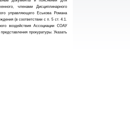
льные документы и пояснения для
енного, членами Дисциплинарного
ого управляющего Еськова Романа
ения (в соответствии с п. 5 ст. 4.1.
ного воздействия Ассоциации СОАУ
е представления прокуратуры. Указать