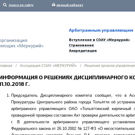
поиск по сайту
личный кабинет
Арбитражным управляющим
Вступление в СОАУ «Меркурий»
Страхование
Аккредитация
Главная
/
Ассоциация СОАУ «МЕРКУРИЙ»
/
Решения органов управлени
ИНФОРМАЦИЯ О РЕШЕНИЯХ ДИСЦИПЛИНАРНОГО К
11.10.2018 Г.
Председатель Дисциплинарного комитета сообщил, что в Ас
Прокуратуры Центрального района города Тольятти об устранен
арбитражного управляющего ОАО «Тольяттинский кирпичный з
проведенной проверки составлен Акт проверки деятельности арби
г. В деятельности арбитражного управляющего установле
Федерального закона от 26.10.2002 № 127-ФЗ «О несостоятельност