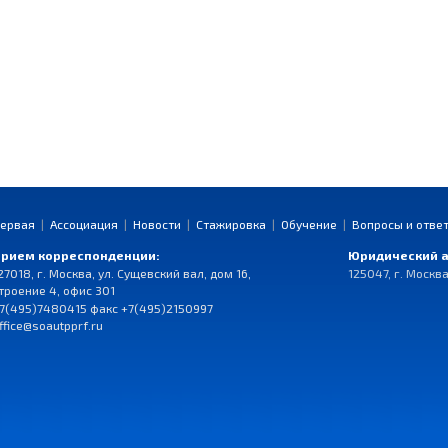
ервая
|
Ассоциация
|
Новости
|
Стажировка
|
Обучение
|
Вопросы и отве
рием корреспонденции:
Юридический а
27018, г. Москва, ул. Сущевский вал, дом 16,
125047, г. Москва
троение 4, офис 301
7(495)7480415 факс +7(495)2150997
ffice@soautpprf.ru