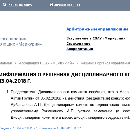
поиск по сайту
личный кабинет
Арбитражным управляющим
Вступление в СОАУ «Меркурий»
Страхование
Аккредитация
Главная
/
Ассоциация СОАУ «МЕРКУРИЙ»
/
Решения органов управлени
ИНФОРМАЦИЯ О РЕШЕНИЯХ ДИСЦИПЛИНАРНОГО К
13.04.2018 Г.
Председатель Дисциплинарного комитета сообщил, что в Асс
Актив Групп» от 06.02.2018г. на действия (бездействие) конкурс
Рубашанова А.П. Дисциплинарным комитетом единогласно прин
управляющему Рубашанову А.П. устное замечание (в соо
Дисциплинарном комитете и мерах дисциплинарного воздействия).
Создана: 16.04.2018 11:27, обновление 16.04.2018 11:27