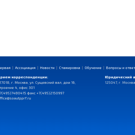
ервая
|
Ассоциация
|
Новости
|
Стажировка
|
Обучение
|
Вопросы и отве
рием корреспонденции:
Юридический а
27018, г. Москва, ул. Сущевский вал, дом 16,
125047, г. Москва
троение 4, офис 301
7(495)7480415 факс +7(495)2150997
ffice@soautpprf.ru