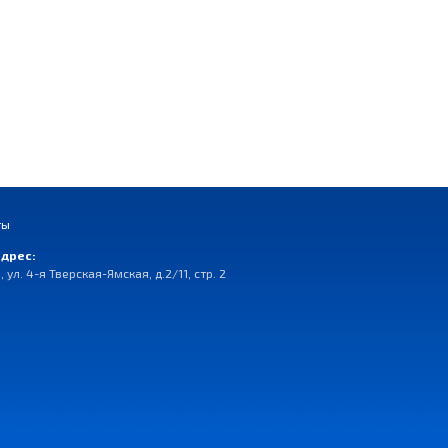
ты
дрес:
, ул. 4-я Тверская-Ямская, д.2/11, стр. 2