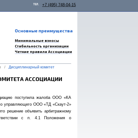
ТЕЛ.
+7 (495) 748-04-15
Основные преимущества
Минимальные взносы
Стабильность организации
Четкие правила Ассоциации
я
/
Дисциплинарный комитет
ОМИТЕТА АССОЦИАЦИИ
оциацию поступила жалоба ООО «КА
ного управляющего ООО «ТД «Скаут-2»
ято решение объявить арбитражному
тветствии с п. 4.1 Положения о