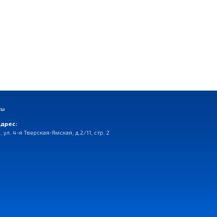
ты
дрес:
, ул. 4-я Тверская-Ямская, д.2/11, стр. 2