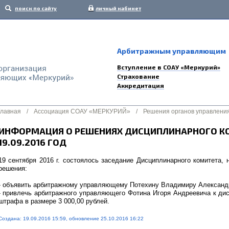
поиск по сайту
личный кабинет
Арбитражным управляющим
Вступление в СОАУ «Меркурий»
Страхование
Аккредитация
Главная
/
Ассоциация СОАУ «МЕРКУРИЙ»
/
Решения органов управлени
ИНФОРМАЦИЯ О РЕШЕНИЯХ ДИСЦИПЛИНАРНОГО К
19.09.2016 ГОД
19 сентября 2016 г. состоялось заседание Дисциплинарного комитета,
решения:
- объявить арбитражному управляющему Потехину Владимиру Александр
- привлечь арбитражного управляющего Фотина Игоря Андреевича к дис
штрафа в размере 3 000,00 рублей.
Создана: 19.09.2016 15:59, обновление 25.10.2016 16:22