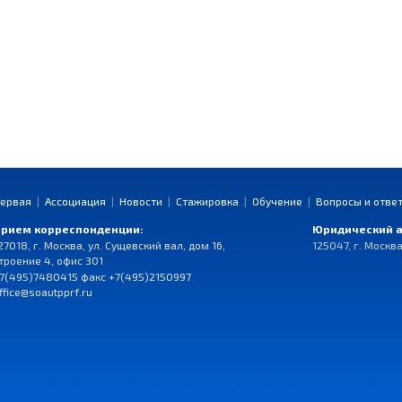
ервая
|
Ассоциация
|
Новости
|
Стажировка
|
Обучение
|
Вопросы и отве
рием корреспонденции:
Юридический а
27018, г. Москва, ул. Сущевский вал, дом 16,
125047, г. Москва
троение 4, офис 301
7(495)7480415 факс +7(495)2150997
ffice@soautpprf.ru