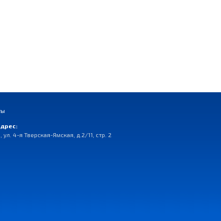
ты
дрес:
, ул. 4-я Тверская-Ямская, д.2/11, стр. 2