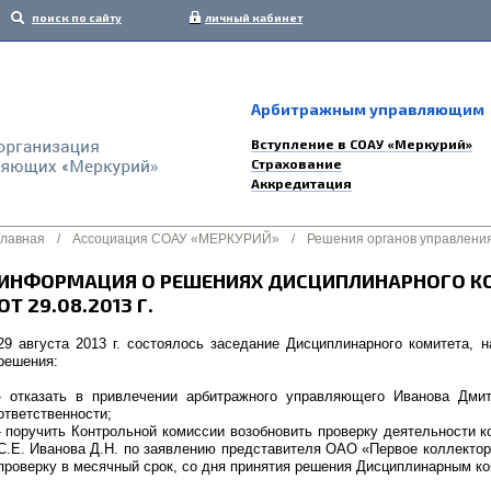
поиск по сайту
личный кабинет
Арбитражным управляющим
Вступление в СОАУ «Меркурий»
Страхование
Аккредитация
Главная
/
Ассоциация СОАУ «МЕРКУРИЙ»
/
Решения органов управлени
ИНФОРМАЦИЯ О РЕШЕНИЯХ ДИСЦИПЛИНАРНОГО К
ОТ 29.08.2013 Г.
29 августа 2013 г. состоялось заседание Дисциплинарного комитета,
решения:
- отказать в привлечении арбитражного управляющего Иванова Дми
ответственности;
- поручить Контрольной комиссии возобновить проверку деятельности 
С.Е. Иванова Д.Н. по заявлению представителя ОАО «Первое коллектор
проверку в месячный срок, со дня принятия решения Дисциплинарным ко