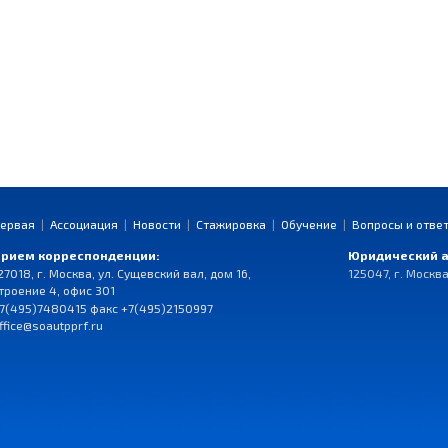
ервая
|
Ассоциация
|
Новости
|
Стажировка
|
Обучение
|
Вопросы и отве
рием корреспонденции:
Юридический а
27018, г. Москва, ул. Сущевский вал, дом 16,
125047, г. Москва
троение 4, офис 301
7(495)7480415 факс +7(495)2150997
ffice@soautpprf.ru