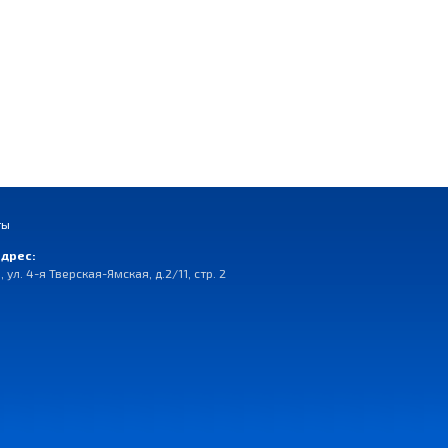
ты
дрес:
, ул. 4-я Тверская-Ямская, д.2/11, стр. 2