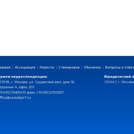
ервая
|
Ассоциация
|
Новости
|
Стажировка
|
Обучение
|
Вопросы и отве
рием корреспонденции:
Юридический а
27018, г. Москва, ул. Сущевский вал, дом 16,
125047, г. Москва
троение 4, офис 301
7(495)7480415 факс +7(495)2150997
ffice@soautpprf.ru