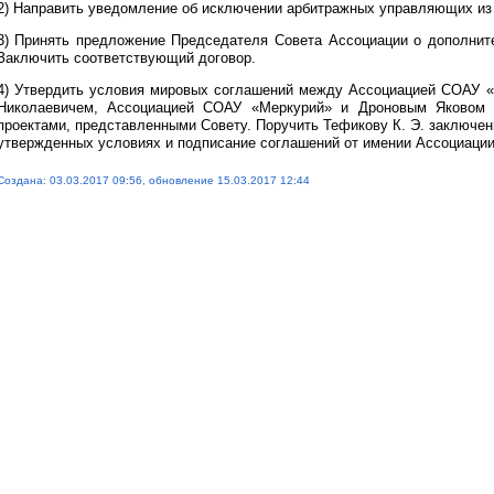
2) Направить уведомление об исключении арбитражных управляющих из 
3) Принять предложение Председателя Совета Ассоциации о дополнит
Заключить соответствующий договор.
4) Утвердить условия мировых соглашений между Ассоциацией СОАУ 
Николаевичем, Ассоциацией СОАУ «Меркурий» и Дроновым Яковом 
проектами, представленными Совету. Поручить Тефикову К. Э. заключе
утвержденных условиях и подписание соглашений от имении Ассоциации
Создана: 03.03.2017 09:56, обновление 15.03.2017 12:44