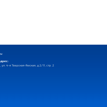
ты
дрес:
, ул. 4-я Тверская-Ямская, д.2/11, стр. 2