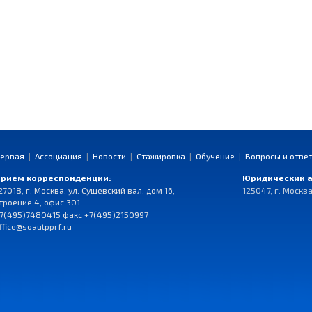
ервая
|
Ассоциация
|
Новости
|
Стажировка
|
Обучение
|
Вопросы и отве
рием корреспонденции:
Юридический а
27018, г. Москва, ул. Сущевский вал, дом 16,
125047, г. Москва
троение 4, офис 301
7(495)7480415 факс +7(495)2150997
ffice@soautpprf.ru