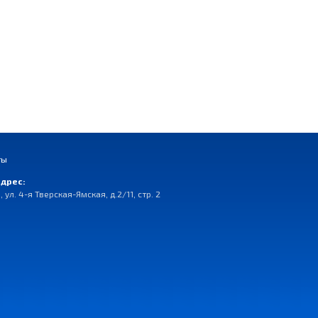
ты
дрес:
, ул. 4-я Тверская-Ямская, д.2/11, стр. 2