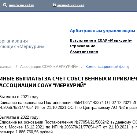
поиск по сайту
личный кабинет
Арбитражным управляющим
Вступление в СОАУ «Меркурий»
Страхование
Аккредитация
Главная
/
Ассоциация СОАУ «МЕРКУРИЙ»
/
Компенсационный фонд
ИНЫЕ ВЫПЛАТЫ ЗА СЧЕТ СОБСТВЕННЫХ И ПРИВЛЕ
АССОЦИАЦИИ СОАУ "МЕРКУРИЙ"
Выплаты в 2021 году:
Списание на основании Постановления 45541327143374 ОТ 02.12.2021 И
№205679/21/77054-ИП от 21.10.2021 ОСП по Центральному АО №2 в разм
Выплаты в 2022 году:
Списание на основании Постановления №77054/21/508242 выданному
по г. Москве 16.12.2021 по ИП №205679/21/77054-ИП от 21.10.2021
размере 1 886 760,56 рублей.