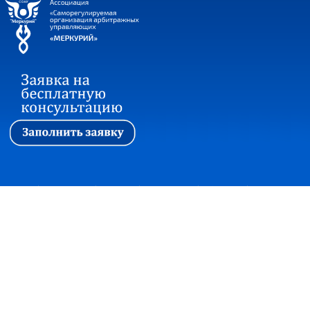
Первая
|
Ассоциация
|
Новости
|
Стажировка
|
Обучение
|
Вопросы и ответы
Прием корреспонденции:
127018, г. Москва, ул. Сущевский вал, дом 16,
строение 4, офис 301
+7(495)7480415 факс +7(495)2150997
office@soautpprf.ru