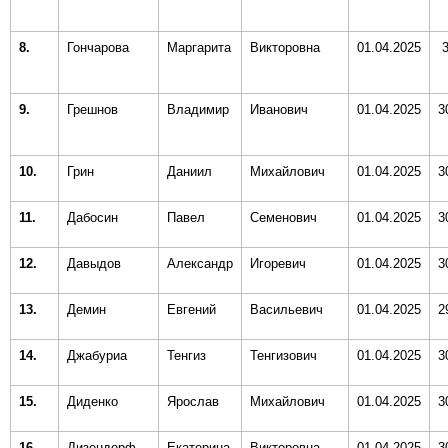
8.
Гончарова
Маргарита
Викторовна
01.04.2025
3
9.
Грешнов
Владимир
Иванович
01.04.2025
3
10.
Грин
Даниил
Михайлович
01.04.2025
3
11.
Дабосин
Павел
Семенович
01.04.2025
3
12.
Давыдов
Александр
Игоревич
01.04.2025
3
13.
Демин
Евгений
Васильевич
01.04.2025
2
14.
Джабуриа
Тенгиз
Тенгизович
01.04.2025
3
15.
Диденко
Ярослав
Михайлович
01.04.2025
3
16.
Дизендорф
Екатерина
Викторовна
01.04.2025
3