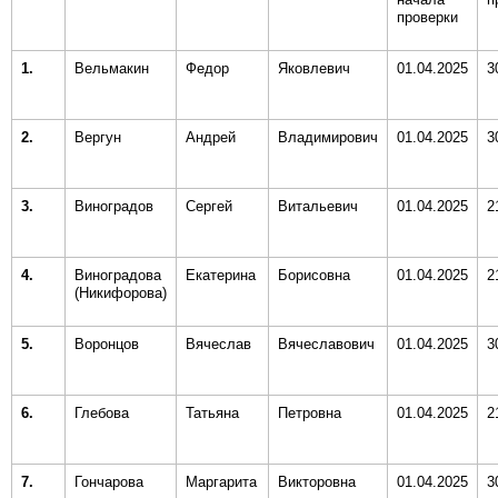
проверки
1.
Вельмакин
Федор
Яковлевич
01.04.2025
3
2.
Вергун
Андрей
Владимирович
01.04.2025
3
3.
Виноградов
Сергей
Витальевич
01.04.2025
2
4.
Виноградова
Екатерина
Борисовна
01.04.2025
2
(Никифорова)
5.
Воронцов
Вячеслав
Вячеславович
01.04.2025
3
6.
Глебова
Татьяна
Петровна
01.04.2025
2
7.
Гончарова
Маргарита
Викторовна
01.04.2025
3