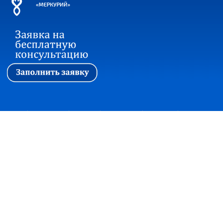
Первая
|
Ассоциация
|
Новости
|
Стажировка
|
Обучение
|
Вопросы и ответы
Прием корреспонденции:
127018, г. Москва, ул. Сущевский вал, дом 16,
строение 4, офис 301
+7(495)7480415 факс +7(495)2150997
office@soautpprf.ru
Юридический адрес:
125047, г. Москва, ул. 4-я Тверская-Ямская, д.2/11, стр. 2