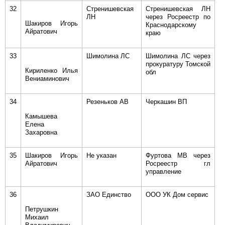
32
Стренишевская
Стренишевская ЛН
ЛН
через Росреестр по
Шакиров Игорь
Краснодарскому
Айратович
краю
33
Шимолина ЛС
Шимолина ЛС через
прокуратуру Томской
Кириленко Илья
обл
Вениаминович
34
Резеньков АВ
Черкашин ВП
Камышева
Елена
Захаровна
35
Шакиров Игорь
Не указан
Фуртова МВ через
Айратович
Росреестр гл
управление
36
ЗАО Единство
ООО УК Дом сервис
Петрушкин
Михаил