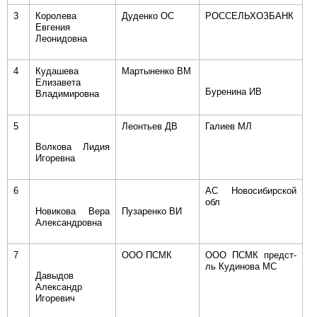
3
Королева
Дуденко ОС
РОССЕЛЬХОЗБАНК
Евгения
Леонидовна
4
Кудашева
Мартыненко ВМ
Елизавета
Буренина ИВ
Владимировна
5
Леонтьев ДВ
Галиев МЛ
Волкова Лидия
Игоревна
6
АС Новосибирской
обл
Новикова Вера
Пузаренко ВИ
Александровна
7
ООО ПСМК
ООО ПСМК предст-
ль Кудинова МС
Давыдов
Александр
Игоревич