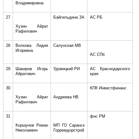
Владимировна
27
Байгильдина ЗА
АС РБ
Хузин Айрат
Рафилович
28
Волкова Лидия
Салунская МВ
Игоревна
АС СПб
29
Шакиров Игорь
Удовицкий РИ
АС Краснодарского
Айратович
края
30
КПК Инвестфинанс
Хузин Айрат
Андреева НВ
Рафилович
31
фнс РМ
Коршунов Роман
МП ГО Саранск
Николаевич
Горремдорстрой