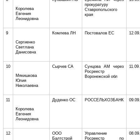
прокуратуру
Королева
Ставропольского
Евгения
края
Леонидовна
9
Комлева ЛН
Постовалов ЕС
12.09
Сергиенко
Светлана
Данисовна
10
Сырчев СА
Сунцова АМ через
11.09
Росреестр
Мякишкова
Воронежской обл
Юлия
Николаевна
11
Дуденко ОС
РОССЕЛЬХОЗБАНК
09.09
Королева
Евгения
Леонидовна
12
ООО
Управление
08.09
Балтстрой
Росреестр по