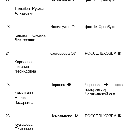
22
Пятанова МВ
фнс 15 Оренбург
Талыбов Руслан
Алхазович
23
Ишемгулов ФГ
фнс 15 Оренбург
Кайзер Оксана
Викторовна
24
Соловьева ОИ
РОССЕЛЬХОЗБАНК
Королева
Евгения
Леонидовна
25
Чернова НВ
Чернова НВ через
прокуратуру
Камышева
Челябинской обл
Елена
Захаровна
26
Немальцева НА
РОССЕЛЬХОЗБАНК
Кудашева
Елизавета