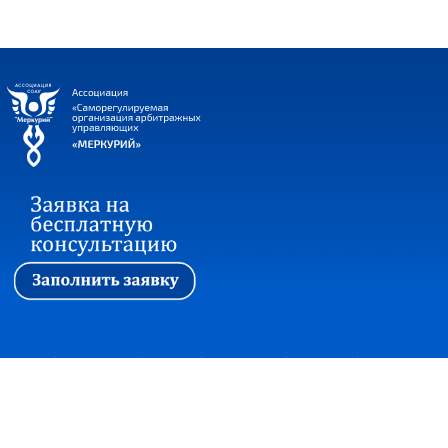
Первая
|
Ассоциация
|
Новости
|
Стажировка
|
Обучение
|
Вопросы и ответы
Прием корреспонденции:
127018, г. Москва, ул. Сущевский вал, дом 16,