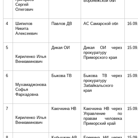
Воронежской обл
Сергей
Олегович
4
Шипилов
Павлов ДВ
АС Самарской обл
16.09
Никита
Алексеевич
5
Дикая ОИ
Дикая ОИ через
15.09
прокуратуру
Кириленко Илья
Приморского края
Вениаминович
6
Быкова ТВ
Быкова ТВ через
15.09
прокуратуру
Мухамаджонова
Забайкальского
Софья
края
Фархадовна
7
Каючкина НВ
Каючкина НВ через
15.09
Управление по
Кириленко Илья
правам человека
Вениаминович
Приморский край
8
Кубышкин АВ
Еремина НИ через
15.09