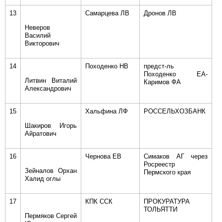
13
Самарцева ЛВ
Дронов ЛВ
Неверов
Василий
Викторович
14
Походенко НВ
предст-ль
Походенко ЕА-
Литвин Виталий
Каримов ФА
Александрович
15
Хальфина ЛФ
РОССЕЛЬХОЗБАНК
Шакиров Игорь
Айратович
16
Чернова ЕВ
Симаков АГ через
Росреестр
Зейналов Орхан
Пермского края
Халид оглы
17
КПК ССК
ПРОКУРАТУРА
ТОЛЬЯТТИ
Пермяков Сергей