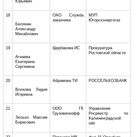
Юрьевич
18
ОАО Служба
МУП
заказчика
Югорскэнергогаз
Белянин
Александр
Михайлович
19
Щербакова ИС
Прокуратура
Ростовской области
Агнаева
Екатерина
Сергеевна
20
Абрамова ТИ
РОССЕЛЬХОЗБАНК
Волкова Лидия
Игоревна
21
ООО ГК
Управление
Грузовичкофф
Росреестр по
Зюзько Максим
Калининградской
Борисович
обл