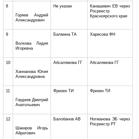
8
Не указан
Канашевич ЕВ через
Росреестр
Горяев Андрей
Красноярского края
Александрович
9
Балмина ТА
Харисова ФН
Волкова Лидия
Игоревна
10
Абсалямова ГГ
Абсалямова ГГ
Ханнанова Юлия
Александровна
11
Фризен ТИ
Фризен ТИ
Гордеев Дмитрий
Анатольевич
12
Балобанов АВ
Ногманова ЭБ через
Росреестр РТ
Шакиров Игорь
Айратович