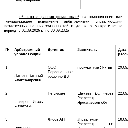
Владимирович
-
об итогах рассмотрения жалоб
на неисполнение или
ненадлежащее исполнение арбитражными управляющими
возложенных на них обязанностей в делах о банкротстве за
период с 01.09.2025 г. по 30.09.2025
№
Арбитражный
Должник
Заявитель
Дата
управляющий
расс
1
ООО
прокуратура Якутии
29.09
Персональное
Литвин Виталий
решение ДВ
Александрович
2
Не указан
Шамаев ДС через
22.09
Росреестр
Шакиров Игорь
Ярославской обл
Айратович
3
Лисов АН
Управление
18.09
Росреестр по
Григорьев