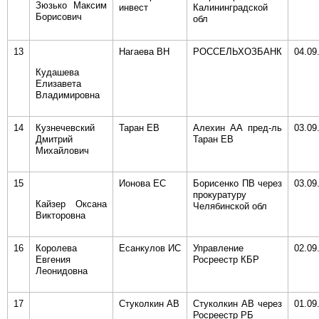
Зюзько Максим
инвест
Калининградской
Борисович
обл
13
Нагаева ВН
РОССЕЛЬХОЗБАНК
04.09
Кудашева
Елизавета
Владимировна
14
Кузнечевский
Таран ЕВ
Алехин АА пред-ль
03.09
Дмитрий
Таран ЕВ
Михайлович
15
Ионова ЕС
Борисенко ПВ через
03.09
прокуратуру
Кайзер Оксана
Челябинской обл
Викторовна
16
Королева
Есанкулов ИС
Управление
02.09
Евгения
Росреестр КБР
Леонидовна
17
Стуколкин АВ
Стуколкин АВ через
01.09
Росреестр РБ