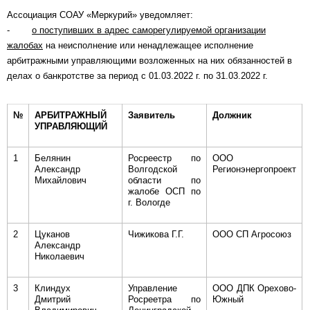
Ассоциация СОАУ «Меркурий» уведомляет:
-
о поступивших в адрес саморегулируемой организации
жалобах
на неисполнение или ненадлежащее исполнение
арбитражными управляющими возложенных на них обязанностей в
делах о банкротстве за период с 01.03.2022 г. по 31.03.2022 г.
№
АРБИТРАЖНЫЙ
Заявитель
Должник
УПРАВЛЯЮЩИЙ
1
Белянин
Росреестр по
ООО
Александр
Волгодской
Регионэнергопроект
Михайлович
области по
жалобе ОСП по
г. Вологде
2
Цуканов
Чижикова Г.Г.
ООО СП Агросоюз
Александр
Николаевич
3
Клиндух
Управление
ООО ДПК Орехово-
Дмитрий
Росреетра по
Южный