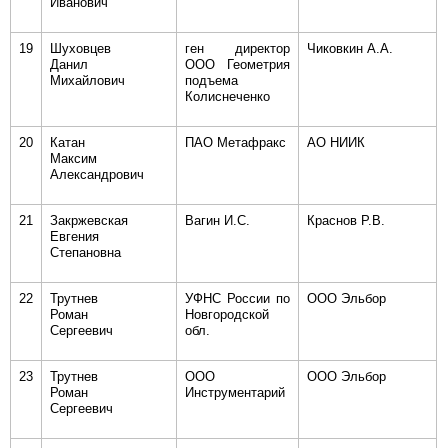
Иванович
19
Шуховцев
ген директор
Чиковкин А.А.
Данил
ООО Геометрия
Михайлович
подъема
Колиснеченко
20
Катан
ПАО Метафракс
АО НИИК
Максим
Александрович
21
Закржевская
Вагин И.С.
Краснов Р.В.
Евгения
Степановна
22
Трутнев
УФНС России по
ООО Эльбор
Роман
Новгородской
Сергеевич
обл.
23
Трутнев
ООО
ООО Эльбор
Роман
Инструментарий
Сергеевич