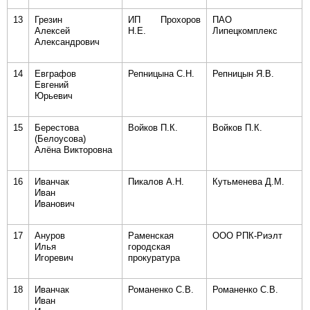
13
Грезин
ИП Прохоров
ПАО
Алексей
Н.Е.
Липецкомплекс
Александрович
14
Евграфов
Репницына С.Н.
Репницын Я.В.
Евгений
Юрьевич
15
Берестова
Войков П.К.
Войков П.К.
(Белоусова)
Алёна Викторовна
16
Иванчак
Пикалов А.Н.
Кутьменева Д.М.
Иван
Иванович
17
Ануров
Раменская
ООО РПК-Риэлт
Илья
городская
Игоревич
прокуратура
18
Иванчак
Романенко С.В.
Романенко С.В.
Иван