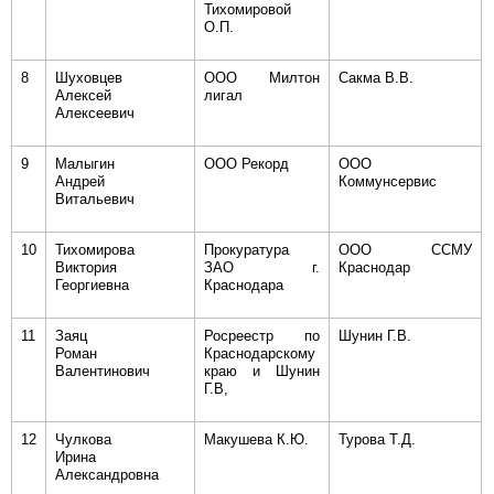
Тихомировой
О.П.
8
Шуховцев
ООО Милтон
Сакма В.В.
Алексей
лигал
Алексеевич
9
Малыгин
ООО Рекорд
ООО
Андрей
Коммунсервис
Витальевич
10
Тихомирова
Прокуратура
ООО ССМУ
Виктория
ЗАО г.
Краснодар
Георгиевна
Краснодара
11
Заяц
Росреестр по
Шунин Г.В.
Роман
Краснодарскому
Валентинович
краю и Шунин
Г.В,
12
Чулкова
Макушева К.Ю.
Турова Т.Д.
Ирина
Александровна