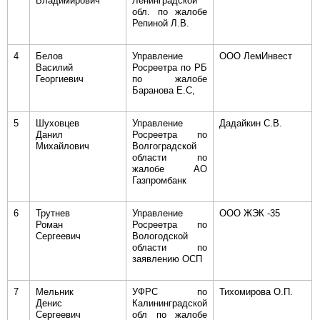
Владимирович
Ленинградской
обл. по жалобе
Репиной Л.В.
4
Белов
Управление
ООО ЛемИнвест
Василий
Росреетра по РБ
Георгиевич
по жалобе
Баранова Е.С,
5
Шуховцев
Управление
Дадайкин С.В.
Данил
Росреетра по
Михайлович
Волгоградской
области по
жалобе АО
Газпромбанк
6
Трутнев
Управление
ООО ЖЭК -35
Роман
Росреетра по
Сергеевич
Вологодской
области по
заявлению ОСП
7
Мельник
УФРС по
Тихомирова О.П.
Денис
Калининградской
Сергеевич
обл по жалобе