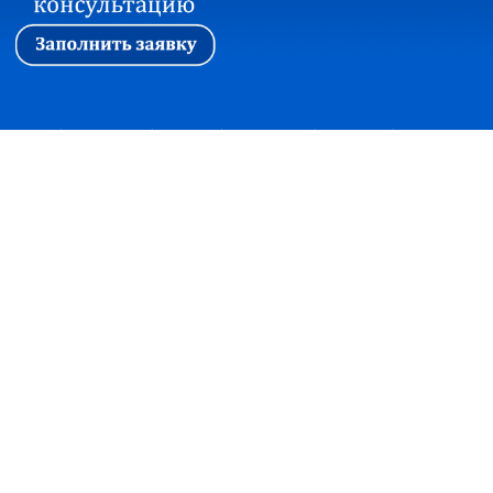
Первая
|
Ассоциация
|
Новости
|
Стажировка
|
Обучение
|
Вопросы и ответы
Прием корреспонденции:
127018, г. Москва, ул. Сущевский вал, дом 16,
строение 4, офис 301
+7(495)7480415 факс +7(495)2150997
office@soautpprf.ru
Юридический адрес:
125047, г. Москва, ул. 4-я Тверская-Ямская, д.2/11, стр. 2
© Ассоциация СОАУ «Меркурий», Все права защищены, 2003-2018
Консультация по банкротству
×