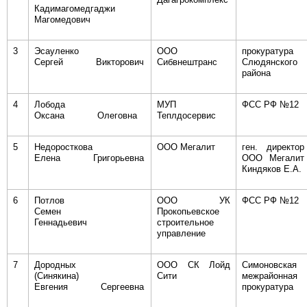
Кадимагомедгаджи
Магомедович
3
Эсауленко
ООО
прокуратура
Сергей Викторович
Сибвнештранс
Слюдянского
района
4
Лобода
МУП
ФСС РФ №12
Оксана Олеговна
Теплдосервис
5
Недоросткова
ООО Мегалит
ген. директор
Елена Григорьевна
ООО Мегалит
Киндяков Е.А.
6
Потлов
ООО УК
ФСС РФ №12
Семен
Прокопьевское
Геннадьевич
строительное
управление
7
Дородных
ООО СК Лойд
Симоновская
(Синякина)
Сити
межрайонная
Евгения Сергеевна
прокуратура