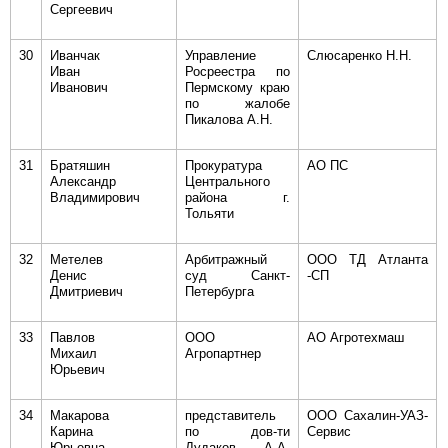
Сергеевич
30
Иванчак
Управление
Слюсаренко Н.Н.
Иван
Росреестра по
Иванович
Пермскому краю
по жалобе
Пикалова А.Н.
31
Братяшин
Прокуратура
АО ПС
Александр
Центрального
Владимирович
района г.
Тольяти
32
Метелев
Арбитражный
ООО ТД Атланта
Денис
суд Санкт-
-СП
Дмитриевич
Петербурга
33
Павлов
ООО
АО Агротехмаш
Михаил
Агропартнер
Юрьевич
34
Макарова
представитель
ООО Сахалин-УАЗ-
Карина
по дов-ти
Сервис
Юрьевна
Дудаков А.А.