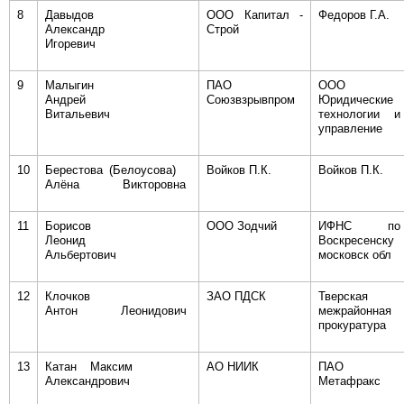
8
Давыдов
ООО Капитал -
Федоров Г.А.
Александр
Строй
Игоревич
9
Малыгин
ПАО
ООО
Андрей
Союзвзрывпром
Юридические
Витальевич
технологии и
управление
10
Берестова (Белоусова)
Войков П.К.
Войков П.К.
Алёна Викторовна
11
Борисов
ООО Зодчий
ИФНС по
Леонид
Воскресенску
Альбертович
московск обл
12
Клочков
ЗАО ПДСК
Тверская
Антон Леонидович
межрайонная
прокуратура
13
Катан Максим
АО НИИК
ПАО
Александрович
Метафракс