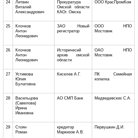
24
Литвин
Прокуратура
ООО КрасПромКом
Виталий
Омской области
Александрович
КАОг. Омска
25
Клочков
ЗАО Новый
ООО НПО
Антон
регистратор
Мостовик
Леонидович
26
Клочков
Историчесий
ОАО НПО
Антон
архив омской
Мостовик
Леонидович
области
27
Устимова
Киселев А.Г.
ПК Семейная
Юлия
копилка
Булатовна
28
Васильцова
АО СМП Банк
Медведевских С.А.
(Савелова)
Ирина
Ивановна
29
Стоян
кредитор
Первушкин Д.И.
Роман
Маркизов А.В.