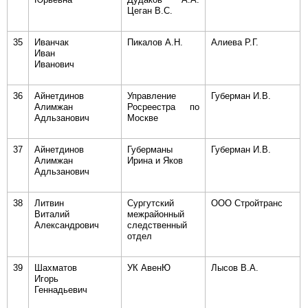
Цеган В.С.
35
Иванчак
Пикалов А.Н.
Алиева Р.Г.
Иван
Иванович
36
Айнетдинов
Управление
Губерман И.В.
Алимжан
Росреестра по
Адльзанович
Москве
37
Айнетдинов
Губерманы
Губерман И.В.
Алимжан
Ирина и Яков
Адльзанович
38
Литвин
Сургутский
ООО Стройтранс
Виталий
межрайонный
Александрович
следственный
отдел
39
Шахматов
УК АвенЮ
Лысов В.А.
Игорь
Геннадьевич