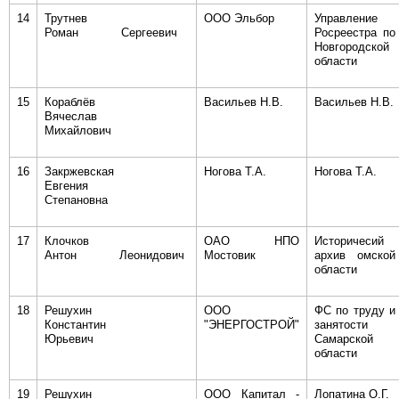
14
Трутнев
ООО Эльбор
Управление
Роман Сергеевич
Росреестра по
Новгородской
области
15
Кораблёв
Васильев Н.В.
Васильев Н.В.
Вячеслав
Михайлович
16
Закржевская
Ногова Т.А.
Ногова Т.А.
Евгения
Степановна
17
Клочков
ОАО НПО
Историчесий
Антон Леонидович
Мостовик
архив омской
области
18
Решухин
ООО
ФС по труду и
Константин
"ЭНЕРГОСТРОЙ"
занятости
Юрьевич
Самарской
области
19
Решухин
ООО Капитал -
Лопатина О.Г.