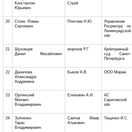
Константин
Строй
Юрьевич
20
Стоян Роман
Плетнев Н.Ю.
Управление
Сергеевич
Росреетра по
Ленинградской
обл
21
Шуховцев
морозов Р.Г.
Арбитражный
Данил Михайлович
суд Санкт-
Петербурга
22
Данилова
Быков А.В.
ООО Мираж
Александра
Андреевна
23
Орлянский
Еленович А.И.
АС
Михаил
Саратовской
Владимирович
обл
24
Зубченко
Саитов Маир
Тищенко И.С.
Тарас
Атыкович
Владимирович