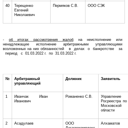
40
Терещенко
Пермяков С.В.
ООО СЭК
Евгений
Николаевич
-
об итогах рассмотрения жалоб
на неисполнение или
ненадлежащее исполнение арбитражными управляющими
возложенных на них обязанностей в делах о банкротстве за
период с 01.03.2022 г. по 31.03.2022 г.
№
Арбитражный
Должник
Заявитель
управляющий
1
Иванчак Иван
Романенко С.В.
Управление
Иванович
Росреестра по
Московской
области
2
Асадулаев
ООО
Алхаматов
Дагагрокомплекс