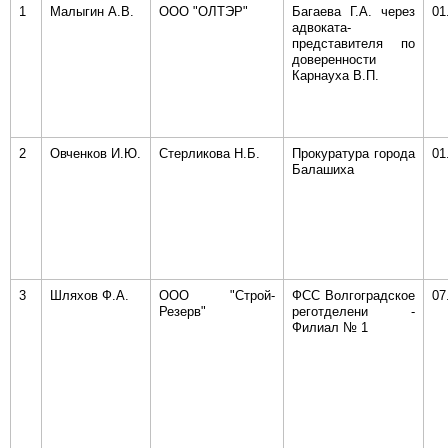
1
Малыгин А.В.
ООО "ОЛТЭР"
Багаева Г.А. через
01
адвоката-
представителя по
доверенности
Карнауха В.П.
2
Овченков И.Ю.
Стерликова Н.Б.
Прокуратура города
01
Балашиха
3
Шляхов Ф.А.
ООО "Строй-
ФСС Волгоградское
07
Резерв"
реготделени -
Филиал № 1