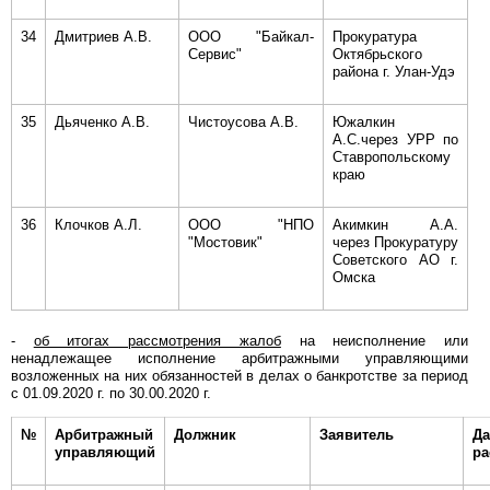
34
Дмитриев А.В.
ООО "Байкал-
Прокуратура
Сервис"
Октябрьского
района г. Улан-Удэ
35
Дьяченко А.В.
Чистоусова А.В.
Южалкин
А.С.через УРР по
Ставропольскому
краю
36
Клочков А.Л.
ООО "НПО
Акимкин А.А.
"Мостовик"
через Прокуратуру
Советского АО г.
Омска
-
об итогах рассмотрения жалоб
на неисполнение или
ненадлежащее исполнение арбитражными управляющими
возложенных на них обязанностей в делах о банкротстве за период
с 01.09.2020 г. по 30.00.2020 г.
№
Арбитражный
Должник
Заявитель
Да
управляющий
ра