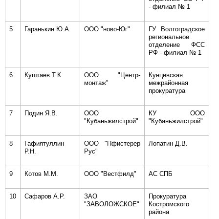
- филиал № 1
5
Гаранькин Ю.А.
ООО "ново-Юг"
ГУ Волгоградское
региональное
отделение ФСС
РФ - филиал № 1
6
Куштаев Т.К.
ООО "Центр-
Кунцевская
монтаж"
межрайонная
прокуратура
7
Подин Я.В.
ООО
КУ ООО
"Кубаньжилстрой"
"Кубаньжилстрой"
8
Гафиятуллин
ООО "Пфистерер
Лопатин Д.В.
Р.Н.
Рус"
9
Котов М.М.
ООО "Вестфилд"
АС СПБ
10
Сафаров А.Р.
ЗАО
Прокуратура
"ЗАВОЛОЖСКОЕ"
Костромского
района