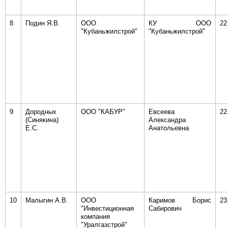
8
Подин Я.В.
ООО
КУ ООО
22
"Кубаньжилстрой"
"Кубаньжилстрой"
9
Дородных
ООО "КАБУР"
Евсеева
22
(Синякина)
Александра
Е.С.
Анатольевна
10
Малыгин А.В.
ООО
Каримов Борис
23
"Инвестиционная
Сабирович
компания
"Уралгазстрой"