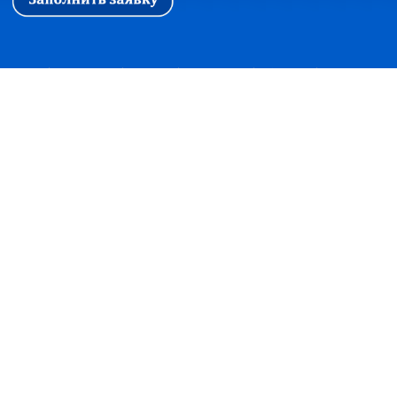
Первая
|
Ассоциация
|
Новости
|
Стажировка
|
Обучение
|
Вопросы и ответы
Прием корреспонденции:
127018, г. Москва, ул. Сущевский вал, дом 16,
строение 4, офис 301
+7(495)7480415 факс +7(495)2150997
office@soautpprf.ru
Юридический адрес:
125047, г. Москва, ул. 4-я Тверская-Ямская, д.2/11, стр. 2
© Ассоциация СОАУ «Меркурий», Все права защищены, 2003-2018
Консультация по банкротству
×