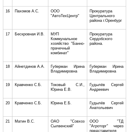
16
Пахомов А.С.
ООО
Прокуратура
"АвтоТехЦентр"
Центрального
района г.Оренбург
17
Бескровная И.В.
МУП
Прокуратура
Коммунальное
Сердобского
хозяйство "Банно-
района.
прачечный
комбинат"
18
Айнетдинов А.А.
Губерман Ирина
Губерман Ирина
Владимировна
Владимировна
19
Кравченко С.Б.
Токовый С.И.,
Гудылёв Сергей
Юрина Е.В.
Андреевич
20
Кравченко С.Б.
Юрина Е.Б.
Гудылёв Сергей
Анатольевич
21
Матин В.С.
ОАО "Совхоз
ООО "ТД
Сылвенский"
"Агроторг" через
представителя