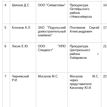
4
Шипков Д.С.
ООО "Сибавтобан"
Прокуратура
14
Октябрьского
района
г.Новосибирска
5
Клочков А.Л.
ЗАО "Подольский
Плотвинов Сергей
17
домостроительный
Александрович
комбинат"
6
Лисик Е.Ю.
ООО "НПО
Прокуратура
21
Спецмост"
Центрального
района г.
Хабаровска
7
Чернявский
Мосалов М.С.
Мосалов М.С.
22
Р.И.
через
представителя
Киселеву Ю.И.