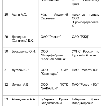
краю
28
Афян А.С.
Жук Анатолий
кредитор - гендир
Сергеевич
ООО
"Промпереработка
К"
29
Дородных
ОАО "Раскат"
ОАО "РЖД"
(Синякина) Е.С.
30
Бракоренко О.И.
ООО
УФНС России по
"Птицефабрика
Курской области
"Красная поляна"
31
Луговой С.В.
ООО "СМУ
ПАО "Россети Юг"
"Краснодар"
32
Иринин А.Е.
ООО "ЮТК
ПАО "Россети Юг"
"БАКАЛЕЯ"
33
Айнетдинов А.А.
Губерман Ирина
Губерман Ирина
Владимировна
Владимировна