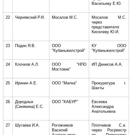
Васильеву Е.Ю.
22
Чернявский Р.И.
Мосалов М.С.
Мосалов М.С.
через
представителя
Киселеву Ю.И.
23
Подин Я.В.
ООО
КУ ООО
"Кубаньжилстрой"
"Кубаньжилстрой"
24
Клочков А.Л.
ООО "НПО
ИП Денисов А.А.
Мостовик"
25
Иринин А.Е.
ООО "Малка"
Прокуратура г.
Шахты
26
Дородных
ООО "КАБУР"
Евсеева
(Синякина) Е.С.
Александра
Анатольевна
27
Шугаева И.А.
Рогожников
Плотников С.и.
Василий
через Росреестр
Анатольевич
по Пермскому