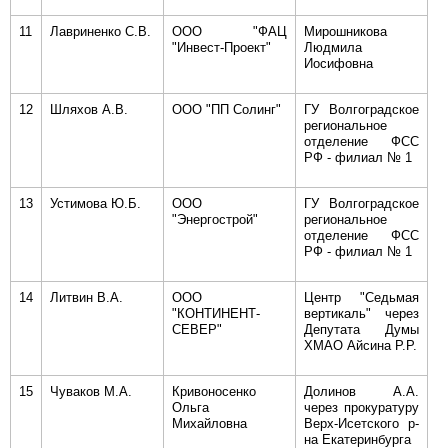
11
Лавриненко С.В.
ООО "ФАЦ
Мирошникова
"Инвест-Проект"
Людмила
Иосифовна
12
Шляхов А.В.
ООО "ПП Солинг"
ГУ Волгоградское
региональное
отделение ФСС
РФ - филиал № 1
13
Устимова Ю.Б.
ООО
ГУ Волгоградское
"Энергострой"
региональное
отделение ФСС
РФ - филиал № 1
14
Литвин В.А.
ООО
Центр "Седьмая
"КОНТИНЕНТ-
вертикаль" через
СЕВЕР"
Депутата Думы
ХМАО Айсина Р.Р.
15
Чуваков М.А.
Кривоносенко
Долинов А.А.
Ольга
через прокуратуру
Михайловна
Верх-Исетского р-
на Екатеринбурга