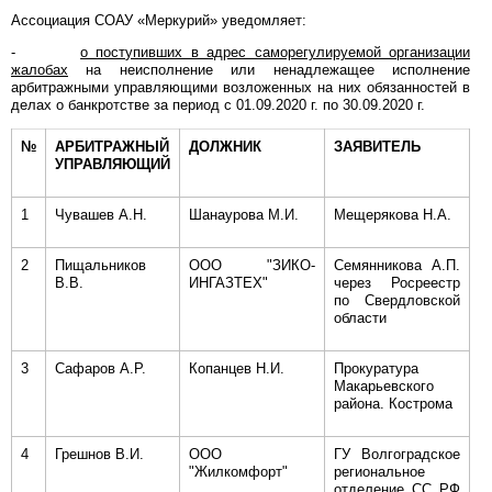
Ассоциация СОАУ «Меркурий» уведомляет:
-
о поступивших в адрес саморегулируемой организации
жалобах
на неисполнение или ненадлежащее исполнение
арбитражными управляющими возложенных на них обязанностей в
делах о банкротстве за период с 01.09.2020 г. по 30.09.2020 г.
№
АРБИТРАЖНЫЙ
ДОЛЖНИК
ЗАЯВИТЕЛЬ
УПРАВЛЯЮЩИЙ
1
Чувашев А.Н.
Шанаурова М.И.
Мещерякова Н.А.
2
Пищальников
ООО "ЗИКО-
Семянникова А.П.
В.В.
ИНГАЗТЕХ"
через Росреестр
по Свердловской
области
3
Сафаров А.Р.
Копанцев Н.И.
Прокуратура
Макарьевского
района. Кострома
4
Грешнов В.И.
ООО
ГУ Волгоградское
"Жилкомфорт"
региональное
отделение СС РФ