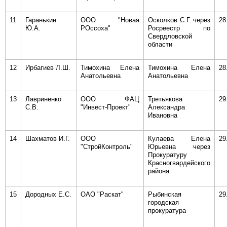
11
Гаранькин
ООО "Новая
Осколков С.Г. через
28
Ю.А.
РОссоха"
Росреестр по
Свердловской
области
12
Ирбагиев Л.Ш.
Тимохина Елена
Тимохина Елена
28
Анатольевна
Анатольевна
13
Лавриненко
ООО ФАЦ
Третьякова
29
С.В.
"Инвест-Проект"
Александра
Ивановна
14
Шахматов И.Г.
ООО
Кулаева Елена
29
"СтройКонтроль"
Юрьевна через
Прокуратуру
Красногвардейского
района
15
Дородных Е.С.
ОАО "Раскат"
Рыбинская
29
городская
прокуратура