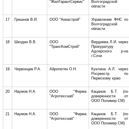
"ЖилГарантСервис"
Волгоградской
области
17
Грешнов В.И.
ООО "Аквастрой"
Управление ФНС по
Волгоградской
области
18
Шкодин В.В.
ООО
Вердиева Л.И. через
"ТрансКомСтрой"
Прокуратуру
Адлерского р-на
г.Сочи
19
Червонцев Р.А.
Айропетян О.Н.
Куклина А.Л. через
Росреестр по
Пермскому краю
20
Наумов Н.А.
ООО "Фирма
Кацанов Б.Т. (по
"Агротехснаб"
доверенности от
ООО Полимер СМ)
21
Наумов Н.А.
ООО "Фирма
Кацанов Б.Т. (по
"Агротехснаб"
доверенности от
ООО Полимер СМ)