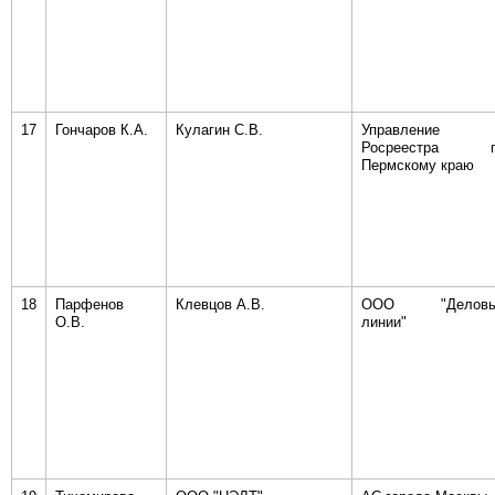
17
Гончаров К.А.
Кулагин С.В.
Управление
Росреестра п
Пермскому краю
18
Парфенов
Клевцов А.В.
ООО "Деловы
О.В.
линии"