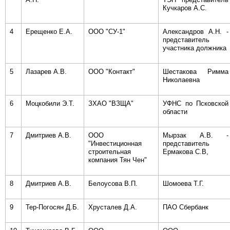
Кучкаров А.С.
4
Ерещенко Е.А.
ООО "СУ-1"
Александров А.Н. -
представитель
участника должника
5
Лазарев А.В.
ООО "Контакт"
Шестакова Римма
Николаевна
6
Моцкобили Э.Т.
ЗХАО "ВЗЩА"
УФНС по Псковской
области
7
Дмитриев А.В.
ООО
Мырзак А.В. -
"Инвестиционная
представитель
строительная
Ермакова С.В,
компания Тян Чен"
8
Дмитриев А.В.
Белоусова В.П.
Шомоева Т.Г.
9
Тер-Погосян Д.Б.
Хрусталев Д.А.
ПАО Сбербанк