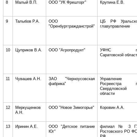
8
Малый В.П.
ООО "УК Фрешторг"
Крупина Е.В.
9
Талыбов Р.А.
ООО
ЦБ РФ Уральск
"Оренбурггражданстрой"
главуправление
10
Цуприков В.А.
ООО "Агропродукт"
УФНС п
Саратовской облас
11
Чувашев А.Н.
ЗАО "Черноусовская
Управление
фабрика"
Росреестра п
Свердловской
области
12
Меркущенков
ООО "Новое Зимогорье"
Коровин А.А.
А.Н.
13
Иринин А.Е.
ООО "Детское питание
филиал № 3 Г
Юг"
Ростовского РО Ф
РФ