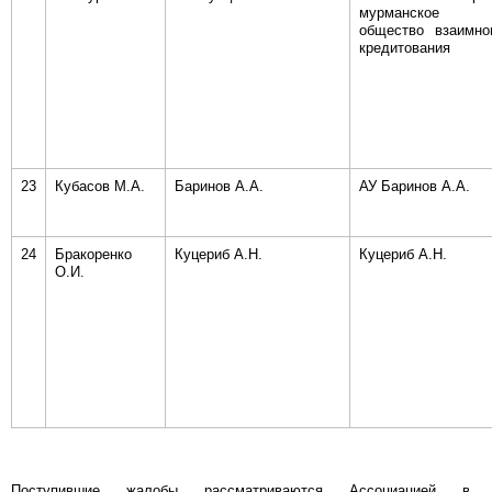
мурманское
общество взаимно
кредитования
23
Кубасов М.А.
Баринов А.А.
АУ Баринов А.А.
24
Бракоренко
Куцериб А.Н.
Куцериб А.Н.
О.И.
Поступившие жалобы рассматриваются Ассоциацией в