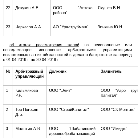
22
Докукин А.Е.
ООО "Аптека
Якушев В.Н.
района"
23
Черкасов А.А.
АО "Уралтрубмаш"
Зинкина Ю.Н.
-
об итогах рассмотрения жалоб
на неисполнение или
ненадлежащее исполнение арбитражными управляющими
возложенных на них обязанностей в делах о банкротстве за период
с 01.04.2019 г. по 30.04.2019 г.
№
Арбитражный
Должник
Заявитель
управляющий
1
Кильмякова
ООО "Элит"
ООО "Агро гру
Р.Р.
Капитал"
2
Тер-Погосян
ООО "СтройКапитал"
ООО "СК Монтаж"
Д.Б.
3
Малыгин А.В.
ООО "Шабалинский
ООО "Имидж"
деревообрабатывающий