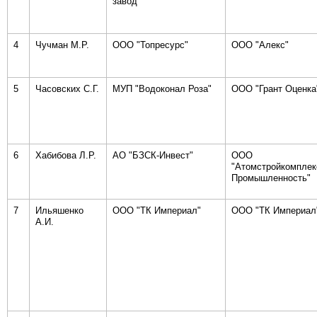
завод"
4
Чучман М.Р.
ООО "Топресурс"
ООО "Алекс"
5
Часовских С.Г.
МУП "Водоконал Роза"
ООО "Грант Оценка
6
Хабибова Л.Р.
АО "БЗСК-Инвест"
ООО
"Атомстройкомплек
Промышленность"
7
Ильяшенко
ООО "ТК Империал"
ООО "ТК Империал
А.И.