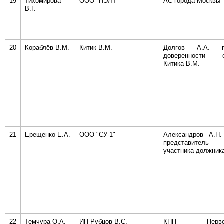
19
Тихомирова
ООО "НЭЛТ"
АС города Москвы
В.Г.
20
Кораблёв В.М.
Китик В.М.
Долгов А.А. 
доверенности 
Китика В.М.
21
Ерещенко Е.А.
ООО "СУ-1"
Александров А.Н.
представитель
участника должник
22
Темчура О.А.
ИП Рубцов В.С.
КПП Перво