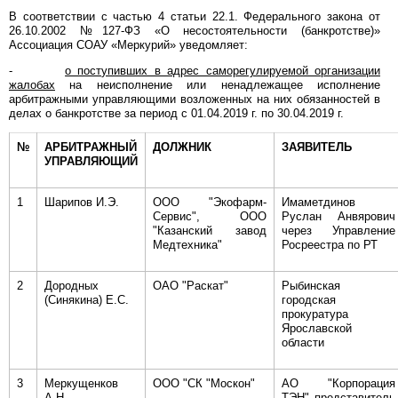
В соответствии с частью 4 статьи 22.1. Федерального закона от
26.10.2002 №127-ФЗ «О несостоятельности (банкротстве)»
Ассоциация СОАУ «Меркурий» уведомляет:
-
о поступивших в адрес саморегулируемой организации
жалобах
на неисполнение или ненадлежащее исполнение
арбитражными управляющими возложенных на них обязанностей в
делах о банкротстве за период с 01.04.2019 г. по 30.04.2019 г.
№
АРБИТРАЖНЫЙ
ДОЛЖНИК
ЗАЯВИТЕЛЬ
УПРАВЛЯЮЩИЙ
1
Шарипов И.Э.
ООО "Экофарм-
Имаметдинов
Сервис", ООО
Руслан Анвярович
"Казанский завод
через Управление
Медтехника"
Росреестра по РТ
2
Дородных
ОАО "Раскат"
Рыбинская
(Синякина) Е.С.
городская
прокуратура
Ярославской
области
3
Меркущенков
ООО "СК "Москон"
АО "Корпорация
А.Н.
ТЭН" представитель