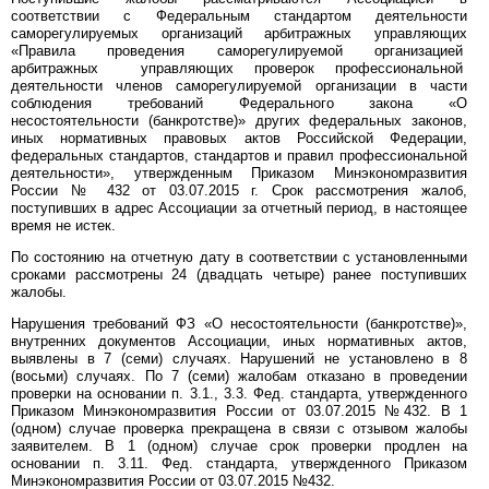
соответствии с Федеральным стандартом деятельности
саморегулируемых организаций арбитражных управляющих
«Правила проведения саморегулируемой организацией
арбитражных управляющих проверок профессиональной
деятельности членов саморегулируемой организации в части
соблюдения требований Федерального закона «О
несостоятельности (банкротстве)» других федеральных законов,
иных нормативных правовых актов Российской Федерации,
федеральных стандартов, стандартов и правил профессиональной
деятельности», утвержденным Приказом Минэкономразвития
России № 432 от 03.07.2015 г. Срок рассмотрения жалоб,
поступивших в адрес Ассоциации за отчетный период, в настоящее
время не истек.
По состоянию на отчетную дату в соответствии с установленными
сроками рассмотрены 24 (двадцать четыре) ранее поступивших
жалобы.
Нарушения требований ФЗ «О несостоятельности (банкротстве)»,
внутренних документов Ассоциации, иных нормативных актов,
выявлены в 7 (семи) случаях. Нарушений не установлено в 8
(восьми) случаях. По 7 (семи) жалобам отказано в проведении
проверки на основании п. 3.1., 3.3. Фед. стандарта, утвержденного
Приказом Минэкономразвития России от 03.07.2015 №432. В 1
(одном) случае проверка прекращена в связи с отзывом жалобы
заявителем. В 1 (одном) случае срок проверки продлен на
основании п. 3.11. Фед. стандарта, утвержденного Приказом
Минэкономразвития России от 03.07.2015 №432.