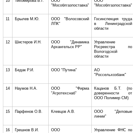
10
Тихомирова В.Г.
ООО
ООО
"Мособлгазпоставка"
"Мособлгазпоставка"
11
Брылев М.Ю.
ООО "Волосовский
Госинспекция труда
ЛПК"
в Ленинградской
области
12
Шистеров И.Н.
ООО "Динамика
Управление
Архангельск РР"
Росреестра по
Вологодской
области
13
Бедак Р.И.
ООО "Путина"
АО
"Россельхозбанк"
14
Наумов Н.А.
ООО "Фирма
Кацанов Б.Т. (по
"Агротехснаб"
доверенности от
ООО Полимер СМ)
15
Парфенов О.В.
Клевцов А.В.
ООО "Деловые
линии"
16
Грешнов В.И.
ООО
Управление ФНС по