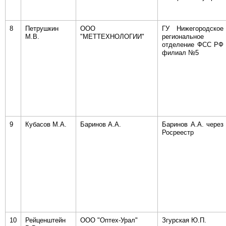
8
Петрушкин
ООО
ГУ Нижегородское
М.В.
"МЕТТЕХНОЛОГИИ"
региональное
отделение ФСС РФ
филиал №5
9
Кубасов М.А.
Баринов А.А.
Баринов А.А. через
Росреестр
10
Рейценштейн
ООО "Оптех-Урал"
Згурская Ю.П.