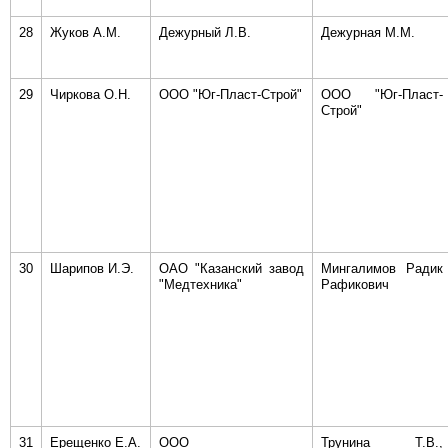
28
Жуков А.М.
Дежурный Л.В.
Дежурная М.М.
29
Чиркова О.Н.
ООО "Юг-Пласт-Строй"
ООО "Юг-Пласт-
Строй"
30
Шарипов И.Э.
ОАО "Казанский завод
Мингалимов Радик
"Медтехника"
Рафикович
31
Ерещенко Е.А.
ООО
Трунина Т.В.,