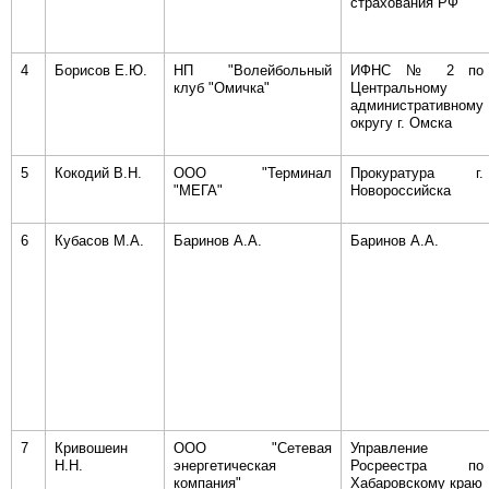
страхования РФ
4
Борисов Е.Ю.
НП "Волейбольный
ИФНС № 2 по
клуб "Омичка"
Центральному
административному
округу г. Омска
5
Кокодий В.Н.
ООО "Терминал
Прокуратура г.
"МЕГА"
Новороссийска
6
Кубасов М.А.
Баринов А.А.
Баринов А.А.
7
Кривошеин
ООО "Сетевая
Управление
Н.Н.
энергетическая
Росреестра по
компания"
Хабаровскому краю