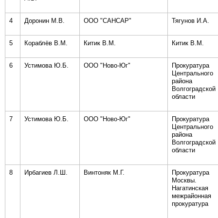
4
Доронин М.В.
ООО "САНСАР"
Тягунов И.А.
5
Кораблёв В.М.
Китик В.М.
Китик В.М.
6
Устимова Ю.Б.
ООО "Ново-Юг"
Прокуратура
Центрального
района
Волгоградской
области
7
Устимова Ю.Б.
ООО "Ново-Юг"
Прокуратура
Центрального
района
Волгоградской
области
8
Ирбагиев Л.Ш.
Винтоняк М.Г.
Прокуратура
Москвы.
Нагатинская
межрайонная
прокуратура