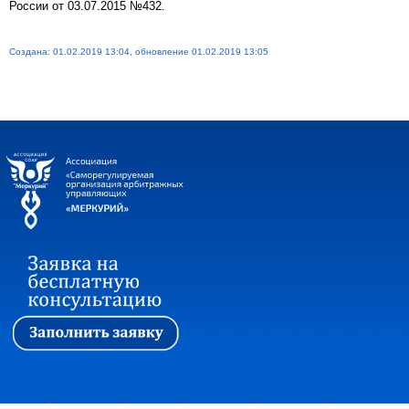
России от 03.07.2015 №432.
Создана: 01.02.2019 13:04, обновление 01.02.2019 13:05
Первая
|
Ассоциация
|
Новости
|
Стажировка
|
Обучение
|