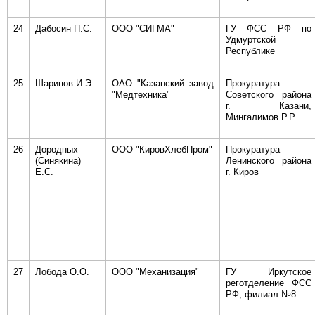
24
Дабосин П.С.
ООО "СИГМА"
ГУ ФСС РФ по
Удмуртской
Республике
25
Шарипов И.Э.
ОАО "Казанский завод
Прокуратура
"Медтехника"
Советского района
г. Казани,
Мингалимов Р.Р.
26
Дородных
ООО "КировХлебПром"
Прокуратура
(Синякина)
Ленинского района
Е.С.
г. Киров
27
Лобода О.О.
ООО "Механизация"
ГУ Иркутское
реготделение ФСС
РФ, филиал №8