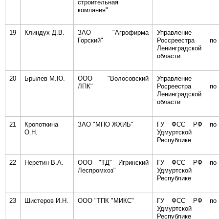
строительная
компания"
19
Клиндух Д.В.
ЗАО "Агрофирма
Управление
Горский"
Россреестра по
Ленинградской
области
20
Брылев М.Ю.
ООО "Волосовский
Управление
ЛПК"
Росреестра по
Ленинградской
области
21
Кропоткина
ЗАО "МПО ЖХИБ"
ГУ ФСС РФ по
О.Н.
Удмуртской
Республике
22
Неретин В.А.
ООО "ТД" Игринский
ГУ ФСС РФ по
Леспромхоз"
Удмуртской
Республике
23
Шистеров И.Н.
ООО "ТПК "МИКС"
ГУ ФСС РФ по
Удмуртской
Республике