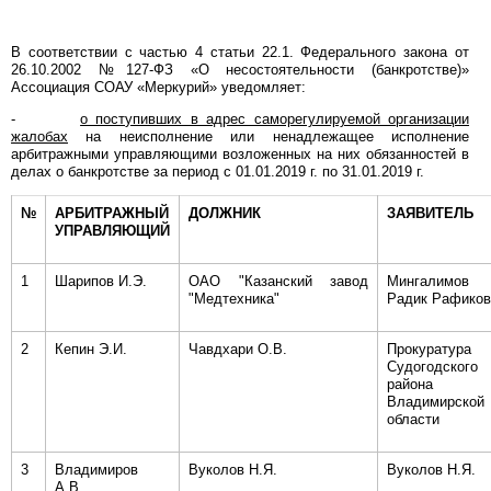
В соответствии с частью 4 статьи 22.1. Федерального закона от
26.10.2002 №127-ФЗ «О несостоятельности (банкротстве)»
Ассоциация СОАУ «Меркурий» уведомляет:
-
о поступивших в адрес саморегулируемой организации
жалобах
на неисполнение или ненадлежащее исполнение
арбитражными управляющими возложенных на них обязанностей в
делах о банкротстве за период с 01.01.2019 г. по 31.01.2019 г.
№
АРБИТРАЖНЫЙ
ДОЛЖНИК
ЗАЯВИТЕЛЬ
УПРАВЛЯЮЩИЙ
1
Шарипов И.Э.
ОАО "Казанский завод
Мингалимов
"Медтехника"
Радик Рафиков
2
Кепин Э.И.
Чавдхари О.В.
Прокуратура
Судогодского
района
Владимирской
области
3
Владимиров
Вуколов Н.Я.
Вуколов Н.Я.
А.В.