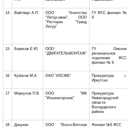
14
Вайсберг А.П.
ООО "Агентство
ГУ ФСС филиал №
"Летур-авиа", ООО
9
"Ресторан "Гранд
Летур"
15
Борисов Е.Ю.
ООО
ГУ Омское
"ДВИГАТЕЛЬМОНТАЖ"
региональное
отделение ФСС
филиал № 9
16
Кубасов М.А.
ОАО "ИЗСЖБ"
Прокуратура г.
Иркутска
17
Меркулов П.В.
ООО "МК
Прокуратура
"Ильиногорское"
Нижегородской
области
Володарского
района
18
Докукин
ООО "Волго-Вятская
Филиал №5 ФСС