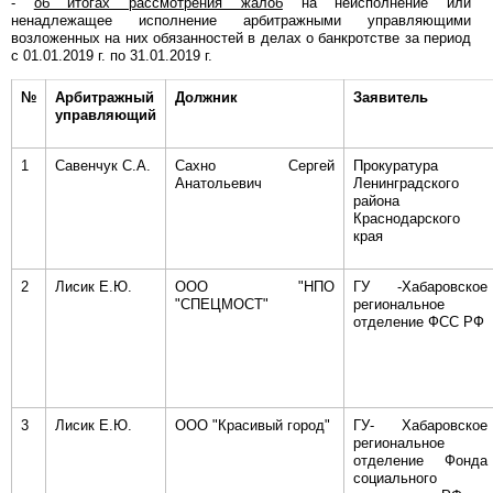
-
об итогах рассмотрения жалоб
на неисполнение или
ненадлежащее исполнение арбитражными управляющими
возложенных на них обязанностей в делах о банкротстве за период
с 01.01.2019 г. по 31.01.2019 г.
№
Арбитражный
Должник
Заявитель
управляющий
1
Савенчук С.А.
Сахно Сергей
Прокуратура
Анатольевич
Ленинградского
района
Краснодарского
края
2
Лисик Е.Ю.
ООО "НПО
ГУ -Хабаровское
"СПЕЦМОСТ"
региональное
отделение ФСС РФ
3
Лисик Е.Ю.
ООО "Красивый город"
ГУ- Хабаровское
региональное
отделение Фонда
социального