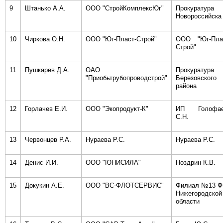
9
Штанько А.А.
ООО "СтройКомплексЮг"
Прокуратура
Новороссийска
10
Чиркова О.Н.
ООО "Юг-Пласт-Строй"
ООО "Юг-Пла
Строй"
11
Пушкарев Д.А.
ОАО
Прокуратура
"Приобьтрубопроводстрой"
Березовского
района
12
Горлачев Е.И.
ООО "Экопродукт-К"
ИП Голофае
С.Н.
13
Червонцев Р.А.
Нураева Р.С.
Нураева Р.С.
14
Денис И.И.
ООО "ЮНИСИЛА"
Ноздрин К.В.
15
Докукин А.Е.
ООО "ВС-ФЛОТСЕРВИС"
Филиал №13 
Нижегородской
области