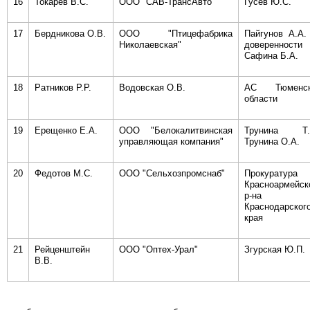
16
Токарев В.С.
ООО "САВ-ТрансАвто"
Гусев Ю.С.
17
Бердникова О.В.
ООО "Птицефабрика
Пайгунов А.А.
Николаевская"
доверенности
Сафина Б.А.
18
Ратников Р.Р.
Водовская О.В.
АС Тюменск
области
19
Ерещенко Е.А.
ООО "Белокалитвинская
Трунина Т.В
управляющая компания"
Трунина О.А.
20
Федотов М.С.
ООО "Сельхозпромснаб"
Прокуратура
Красноармейск
р-на
Краснодарског
края
21
Рейценштейн
ООО "Оптех-Урал"
Згурская Ю.П.
В.В.