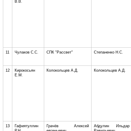
В.В.
11
Чулаков С.С.
СПК "Рассвет"
Степаненко Н.С.
12
Кирокосьян
Колокольцев А.Д.
Колокольцев А.Д.
Е.М.
13
Гафиятуллин
Грачёв Алексей
Абдулин Ильдар
Р.Н.
евгеньевич
Равильевич