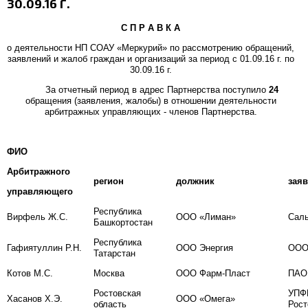
30.09.16 Г.
С П Р А В К А
о деятельности НП СОАУ «Меркурий» по рассмотрению обращений,
заявлений и жалоб граждан и организаций за период с 01.09.16 г. по
30.09.16 г.
За отчетный период в адрес Партнерства поступило
24
обращения (заявления, жалобы) в отношении деятельности
арбитражных управляющих - членов Партнерства.
ФИО
Арбитражного
регион
должник
зая
управляющего
Республика
Вирфель Ж.С.
ООО «Лиман»
Саль
Башкортостан
Республика
Гафиятуллин Р.Н.
ООО Энергия
ООО
Татарстан
Котов М.С.
Москва
ООО Фарм-Пласт
ПАО
Ростовская
УПФ
Хасанов Х.Э.
ООО «Омега»
область
Рост