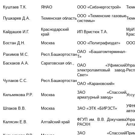
Куштаев Т.К.
ЯНАО
ООО «Сибэнергострой»
Тюм
ООО «Тюменские газовые
Пушкарев Д.А.
Тюменская область
Тюм
системы»
Краснодарский
Мр
Кайдашов И.Г.
ИП Вристюк Т.А.
край
Крас
Бостан Д.Н.
Москва
ООО «Полиграфиздат»
ООО
ОАО «Башатомтерминал-
Рахимов М.С.
Респ.Башкортостан
Т»
Баскаков А.А.
Саратовская обл.,
ОАО «Уфимский
Упр
электроламповый завод-
Респ
Свет»
Чулаков С.С.
Респ.Башкортостан
ОАО «Карановский»
ЗАО «Спасский
Кильмякова Р.Р.
Москва
Уссу
арматурный завод»
УФН
Шпаков В.В.
Москва
ЗАО «ЭТК «БИРЗСТ»
авто
ФГУП им. В.В. Докучаева
Упр
Калясин Е.В.
Алтайский край
РАСХН
Алта
ЗАО «Спасский
Прим