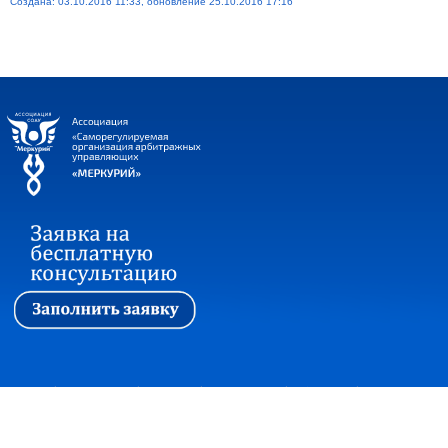
Создана: 03.10.2016 11:33, обновление 25.10.2016 17:16
Первая
|
Ассоциация
|
Новости
|
Стажировка
|
Обучение
|
Вопросы и ответы
Прием корреспонденции: