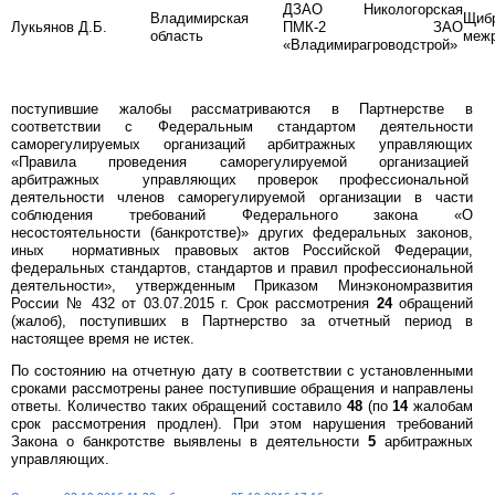
ДЗАО Никологорская
Владимирская
Щиб
Лукьянов Д.Б.
ПМК-2 ЗАО
область
межр
«Владимирагроводстрой»
поступившие жалобы рассматриваются в Партнерстве в
соответствии с Федеральным стандартом деятельности
саморегулируемых организаций арбитражных управляющих
«Правила проведения саморегулируемой организацией
арбитражных управляющих проверок профессиональной
деятельности членов саморегулируемой организации в части
соблюдения требований Федерального закона «О
несостоятельности (банкротстве)» других федеральных законов,
иных нормативных правовых актов Российской Федерации,
федеральных стандартов, стандартов и правил профессиональной
деятельности», утвержденным Приказом Минэкономразвития
России № 432 от 03.07.2015 г. Срок рассмотрения
24
обращений
(жалоб), поступивших в Партнерство за отчетный период в
настоящее время не истек.
По состоянию на отчетную дату в соответствии с установленными
сроками рассмотрены ранее поступившие обращения и направлены
ответы. Количество таких обращений составило
48
(по
14
жалобам
срок рассмотрения продлен). При этом нарушения требований
Закона о банкротстве выявлены в деятельности
5
арбитражных
управляющих.