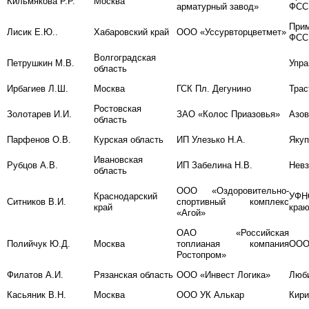
Кильмякова Р.Р.
Москва
арматурный завод»
ФСС
Прим
Лисик Е.Ю..
Хабаровский край
ООО «Уссурвторцветмет»
ФСС
Волгоградская
Петрушкин М.В.
Упра
область
Ирбагиев Л.Ш.
Москва
ГСК Пл. Дегунино
Трас
Ростовская
Золотарев И.И.
ЗАО «Колос Приазовья»
Азов
область
Парфенов О.В.
Курская область
ИП Улезько Н.А.
Якуп
Ивановская
Рубцов А.В.
ИП Забелина Н.В.
Невз
область
ООО «Оздоровительно-
Краснодарский
УФН
Ситников В.И.
спортивный комплекс
край
кра
«Агой»
ОАО «Российская
Полийчук Ю.Д.
Москва
топлианая компания
ООО
Ростопром»
Филатов А.И.
Рязанская область
ООО «Инвест Логика»
Люб
Касьяник В.Н.
Москва
ООО УК Алькар
Кири