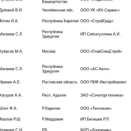
Башкортостан
Дубовой В.И.
Челябинская обл.
ООО УК «Юг-Сервис»
Фотин И.А.
Республика Карелия
ООО «СтройГрад»
Республика
Матвеев С.Л.
ИП Сибгатуллина А.И.
Удмуртия
Кубасов М.А.
Москва
ООО «ГлавСпецСтрой»
Республика
Матвеев С.Л.
ООО «АС-Авто»
Удмуртия
Иринин А.Е.
Ростовская область
ООО ПИФ Ижстройпроект
Хагуров А.А.
Респ. Адыгея
ЗАО «Сочиторгтехника»
Шпет Ф.А.
Р.Карелия
ООО «Теплоком»
Фазлов Р.Ш.
Р.Мордовия
ИП Бегишев Р.Р.
Улямаев С.Н.
РБ
МУП «Дорожник»