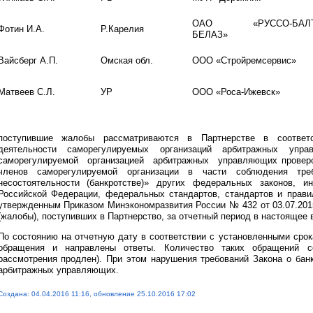
ОАО «РУССО-БАЛ
Фотин И.А.
Р.Карелия
БЕЛАЗ»
Вайсберг А.П.
Омская обл.
ООО «Стройремсервис»
Матвеев С.Л.
УР
ООО «Роса-Ижевск»
поступившие жалобы рассматриваются в Партнерстве в соответ
деятельности саморегулируемых организаций арбитражных уп
саморегулируемой организацией арбитражных управляющих провер
членов саморегулируемой организации в части соблюдения тре
несостоятельности (банкротстве)» других федеральных законов,
Российской Федерации, федеральных стандартов, стандартов и прави
утвержденным Приказом Минэкономразвития России № 432 от 03.07.201
(жалобы), поступивших в Партнерство, за отчетный период в настоящее в
По состоянию на отчетную дату в соответствии с установленными сро
обращения и направлены ответы. Количество таких обращений 
рассмотрения продлен). При этом нарушения требований Закона о ба
арбитражных управляющих.
Создана: 04.04.2016 11:16, обновление 25.10.2016 17:02