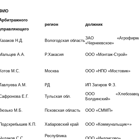
ФИО
Арбитражного
регион
должник
управляющего
ЗАО «Агрофирм
Казаков Н.Д.
Вологодская область
«Чернеевское»
Мальцев А.А.
Р.Хакасия
ООО «Монтаж-Строй»
Котов М.С.
Москва
ООО «НПО «Мостовик»
Тавлуева А.М.
РД
ИП Загиров Ф.З.
ООО «Хлебозаво
Сафронова Е.Г.
Тульская обл.
Болдинский»
Зюзько М.Б.
Псковская область
ООО «СММП»
Подскребышев К.П.
Хабаровский край
ООО «Коммунальщик+»
Республика
Чулаков С.С.
ООО «Индрисово»