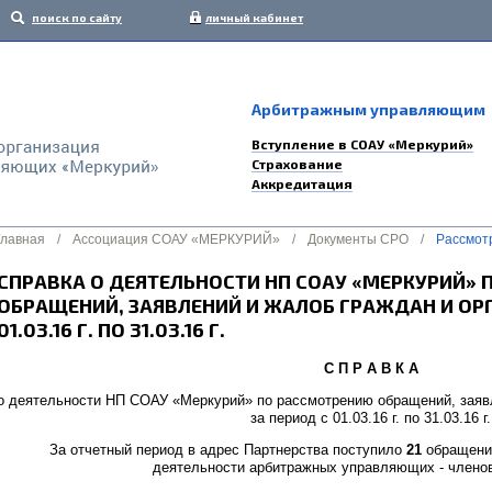
поиск по сайту
личный кабинет
Арбитражным управляющим
Вступление в СОАУ «Меркурий»
Страхование
Аккредитация
Главная
/
Ассоциация СОАУ «МЕРКУРИЙ»
/
Документы СРО
/
Рассмот
СПРАВКА О ДЕЯТЕЛЬНОСТИ НП СОАУ «МЕРКУРИЙ»
ОБРАЩЕНИЙ, ЗАЯВЛЕНИЙ И ЖАЛОБ ГРАЖДАН И ОРГ
01.03.16 Г. ПО 31.03.16 Г.
С П Р А В К А
о деятельности НП СОАУ «Меркурий» по рассмотрению обращений, заявл
за период с 01.03.16 г. по 31.03.16 г.
За отчетный период в адрес Партнерства поступило
21
обращени
деятельности арбитражных управляющих - членов