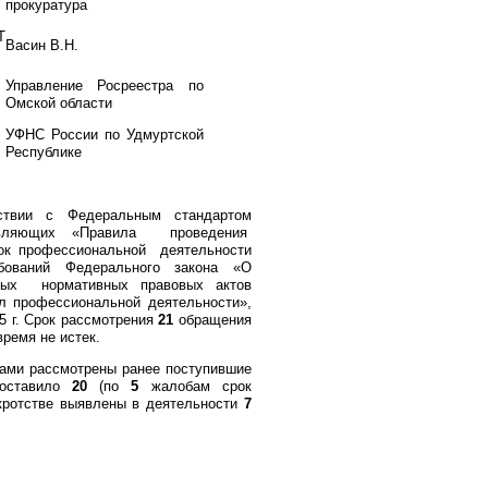
прокуратура
Т
Васин В.Н.
Управление Росреестра по
Омской области
УФНС России по Удмуртской
Республике
ствии с Федеральным стандартом
равляющих «Правила проведения
ок профессиональной деятельности
бований Федерального закона «О
 иных нормативных правовых актов
л профессиональной деятельности»,
5 г. Срок рассмотрения
21
обращения
ремя не истек.
ками рассмотрены ранее поступившие
составило
20
(по
5
жалобам срок
нкротстве выявлены в деятельности
7