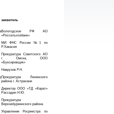
заявитель
а
Вологодское РФ АО
«Россельхозбанк»
МИ ФНС России №1 по
Р.Хакасия
Прокуратура Советского АО
г. Омска, ООО
«Буксировщик»
Наврузов Р.Н.
д
Прокуратура Ленинского
района г. Астрахани
Директор ООО «ТД «Карат»
Рассадин Н.Ю.
Прокуратура
Верхнебуреинского района
Управление Росреестра по