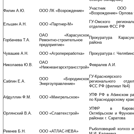
Участник ООО
Филин А.Ю.
ООО ЛК «Возрождение»
«Возрождение» Орлова 
ГУ-Омского региональ
Ельшин А.Н.
ООО «Партнер-М»
отделения ФСС РФ
ОАО «Карасукское
Прокуратура Карасукс
Горбачева Т.А.
Ремонтно-строительное
района
предприятие»
Чувашев А.Н.
ООО «Агропереработка»
Прокуратура г. Челябин
ОАО
Николаева Ю.В.
Февралев А.И.
«Нижнеангарсктрансстрой»
ГУ-Красноярского
ООО «Бородинское
Саблин Е.А.
регионального отдел
Энергоуправление»
ФСС РФ (филиал №4)
УПФ РФ в Абинском ра
Абдуллин Ф.М.
ООО «Мингрельское»
по Краснодарскому кра
УПФР в Кировск
Орлянский В.А.
ООО «Славтехстрой»
Октябрьском и Фрунзе
районах г. Саратова
Рыболовецкий колхоз 
Ремнев Б.Н.
ООО «АТЛАС-НЕВА»
М.И. Калинина