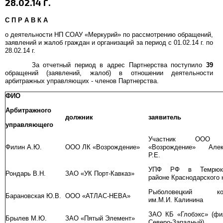
28.02.14 Г.
С П Р А В К А
о деятельности НП СОАУ «Меркурий» по рассмотрению обращений,
заявлений и жалоб граждан и организаций за период с 01.02.14 г. по
28.02.14 г.
За отчетный период в адрес Партнерства поступило
39
обращений (заявлений, жалоб) в отношении деятельности
арбитражных управляющих - членов Партнерства.
ФИО
Арбитражного
должник
заявитель
управляющего
Участник ООО
Филин А.Ю.
ООО ЛК «Возрождение»
«Возрождение» Алек
Р.Е.
УПФ РФ в Темрюк
Рондарь В.Н.
ЗАО «УК Порт-Кавказ»
районе Краснодарского 
Рыболовецкий ко
Барановская Ю.В.
ООО «АТЛАС-НЕВА»
им.М.И. Калинина
ЗАО КБ «Глобэкс» (фи
Брылев М.Ю.
ЗАО «Пятый Элемент»
Северо-Западный)