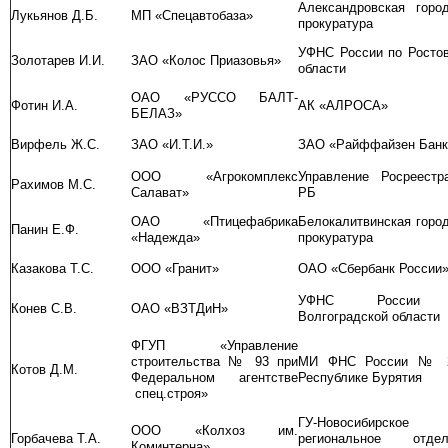
Александровская горо
Лукьянов Д.Б.
МП «Спецавтобаза»
прокуратура
УФНС России по Росто
Золотарев И.И.
ЗАО «Колос Приазовья»
области
ОАО «РУССО БАЛТ-
Фотин И.А.
АК «АЛРОСА»
БЕЛАЗ»
Вирфель Ж.С.
ЗАО «И.Т.И.»
ЗАО «Райффайзен Банк
ООО «Агрокомплекс
Управление Росреестр
Рахимов М.С.
Салават»
РБ
ОАО «Птицефабрика
Белокалитвинская горо
Панин Е.Ф.
«Надежда»
прокуратура
Казакова Т.С.
ООО «Гранит»
ОАО «Сбербанк России
УФНС России
Конев С.В.
ОАО «ВЗТДиН»
Волгоградской области
ФГУП «Управление
строительства № 93 при
МИ ФНС России № 
Котов Д.М.
Федеральном агентстве
Республике Бурятия
спец.строя»
ГУ-Новосибирское
ООО «Колхоз им.
Горбачева Т.А.
региональное отдел
Коминтерна»