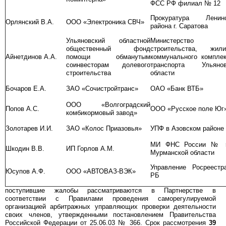
ФСС РФ филиал № 12
Прокуратура Ленинс
Орлянский В.А.
ООО «Электроника СВЧ»
района г. Саратова
Ульяновский областной
Министерство
общественный фонд
строительства, жили
Айнетдинов А.А.
помощи обманутым
коммунального компле
соинвесторам долевого
транспорта Ульянов
строительства
области
Бочаров Е.А.
ЗАО «Сочистройтранс»
ОАО «Банк ВТБ»
ООО «Волгоградский
Попов А.С.
ООО «Русское поле Юг
комбикормовый завод»
Золотарев И.И.
ЗАО «Колос Приазовья»
УПФ в Азовском районе
МИ ФНС России № 
Шкодин В.В.
ИП Горлов А.М.
Мурманской области
Управление Росреестр
Юсупов А.Ф.
ООО «АВТОВАЗ-ВЭК»
РБ
поступившие жалобы рассматриваются в Партнерстве в
соответствии с Правилами проведения саморегулируемой
организацией арбитражных управляющих проверки деятельности
своих членов, утвержденными постановлением Правительства
Российской Федерации от 25.06.03 № 366. Срок рассмотрения
39