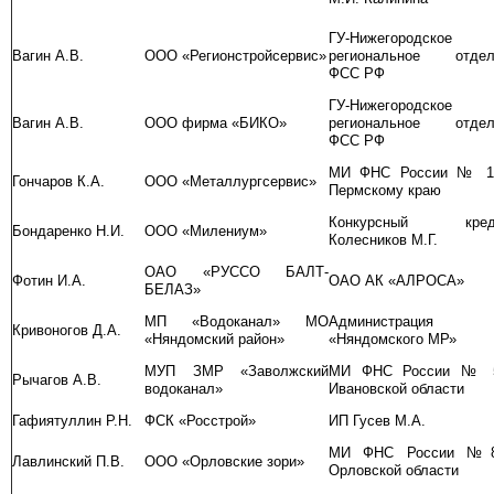
ГУ-Нижегородское
Вагин А.В.
ООО «Регионстройсервис»
региональное отдел
ФСС РФ
ГУ-Нижегородское
Вагин А.В.
ООО фирма «БИКО»
региональное отдел
ФСС РФ
МИ ФНС России № 1
Гончаров К.А.
ООО «Металлургсервис»
Пермскому краю
Конкурсный кред
Бондаренко Н.И.
ООО «Милениум»
Колесников М.Г.
ОАО «РУССО БАЛТ-
Фотин И.А.
ОАО АК «АЛРОСА»
БЕЛАЗ»
МП «Водоканал» МО
Администрация
Кривоногов Д.А.
«Няндомский район»
«Няндомского МР»
МУП ЗМР «Заволжский
МИ ФНС России № 
Рычагов А.В.
водоканал»
Ивановской области
Гафиятуллин Р.Н.
ФСК «Росстрой»
ИП Гусев М.А.
МИ ФНС России №
Лавлинский П.В.
ООО «Орловские зори»
Орловской области