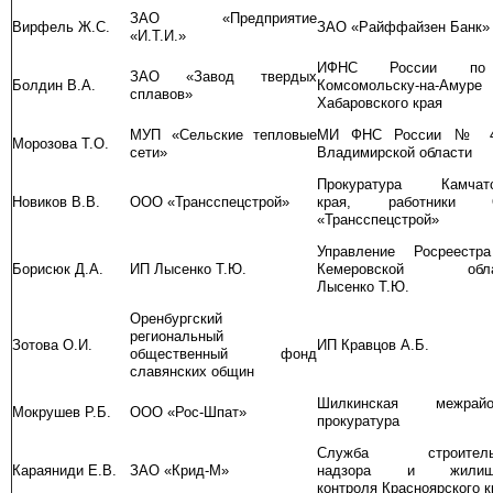
ЗАО «Предприятие
Вирфель Ж.С.
ЗАО «Райффайзен Банк»
«И.Т.И.»
ИФНС России по
ЗАО «Завод твердых
Болдин В.А.
Комсомольску-на-Амуре
сплавов»
Хабаровского края
МУП «Сельские тепловые
МИ ФНС России № 
Морозова Т.О.
сети»
Владимирской области
Прокуратура Камчатс
Новиков В.В.
ООО «Трансспецстрой»
края, работники 
«Трансспецстрой»
Управление Росреестр
Борисюк Д.А.
ИП Лысенко Т.Ю.
Кемеровской обла
Лысенко Т.Ю.
Оренбургский
региональный
Зотова О.И.
ИП Кравцов А.Б.
общественный фонд
славянских общин
Шилкинская межрайо
Мокрушев Р.Б.
ООО «Рос-Шпат»
прокуратура
Служба строитель
Караяниди Е.В.
ЗАО «Крид-М»
надзора и жилищн
контроля Красноярского к