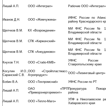
Лишай А.П.
ООО «Интеграл»
Рабочие ООО «Интеграл»
ИФНС России по Абинс
Иванов Д.Н.
ООО «Жемчужина»
району Краснодарского к
МИ ФНС России № 1
Щелчков В.М.
КХ «Возрождение»
Владимирской области
МИ ФНС России № 1
Щелчков В.М.
СПК «Киржачский»
Владимирской области
МИ ФНС России № 1
Щелчков В.М.
СПК «Анкудиново»
Владимирской области
УФНС России
Кнухов Т.Н.
ООО «Стабо-КМВ»
Ставропольскому краю
Косулин И.О.,
ООО «Стройпластмасс-
ООО «Лизинговый центр»
Саранский С.В.
Агропродукт»
Бобин В.А.
ООО «Техпромснаб»
УФНС России по РТ
ОАО «ПРП
Прокуратура Пожарс
Лишай А.П.
«Приморэнергоремонт»
района
УПФ в Николаевском ра
Лишай А.П.
ООО «Тепло-Маго»
Хабаровского края