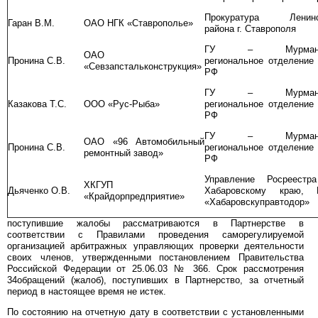
Прокуратура Ленинс
Гаран В.М.
ОАО НГК «Ставрополье»
района г. Ставрополя
ГУ – Мурманс
ОАО
Пронина С.В.
региональное отделение
«Севзапстальконструкция»
РФ
ГУ – Мурманс
Казакова Т.С.
ООО «Рус-Рыба»
региональное отделение
РФ
ГУ – Мурманс
ОАО «96 Автомобильный
Пронина С.В.
региональное отделение
ремонтный завод»
РФ
Управление Росреестр
ХКГУП
Дьяченко О.В.
Хабаровскому краю, 
«Крайдорпредприятие»
«Хабаровскуправтодор»
поступившие жалобы рассматриваются в Партнерстве в
соответствии с Правилами проведения саморегулируемой
организацией арбитражных управляющих проверки деятельности
своих членов, утвержденными постановлением Правительства
Российской Федерации от 25.06.03 № 366. Срок рассмотрения
34обращений (жалоб), поступивших в Партнерство, за отчетный
период в настоящее время не истек.
По состоянию на отчетную дату в соответствии с установленными