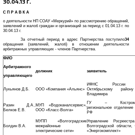
30.04.13 Г.
С П Р А В К А
о деятельности НП СОАУ «Меркурий» по рассмотрению обращений,
заявлений и жалоб граждан и организаций за период с 01.04.13 г. по
30.04.13 г.
За отчетный период в адрес Партнерства поступило
34
обращения (заявлений, жалоб) в отношении деятельности
арбитражных управляющих - членов Партнерства.
ФИО
Арбитражного
должник
заявитель
управляющего
ИФНС России
Лукьянов Д.Б.
ООО «Компания «Альянс»
Октябрьскому район
Владимира
ГУ – Костромс
Разин Д.А.,
МУП «Водоканалсервис»,
региональное отделение
Белков Е.В.
ООО «Класс-Волга»
РФ
МУПП «Волгоградские
Управление Росреестр
Болдин В.А.
межрайонные
Волгоградской области,
электрические сети»
«Энергокомплект»