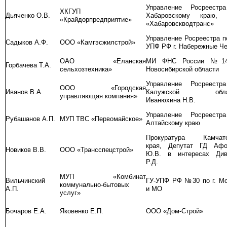
Управление Росреестр
ХКГУП
Дьяченко О.В.
Хабаровскому краю,
«Крайдорпредприятие»
«Хабаровскводтранс»
Управление Росреестра п
Садыков А.Ф.
ООО «Камгэсжилстрой»
УПФ РФ г. Набережные Ч
ОАО «Еланская
МИ ФНС России №1
Горбачева Т.А.
сельхозтехника»
Новосибирской области
Управление Росреестр
ООО «Городская
Иванов В.А.
Калужской облас
управляющая компания»
Иванюхина Н.В.
Управление Росреестр
Рубашанов А.П.
МУП ТВС «Первомайское»
Алтайскому краю
Прокуратура Камчатс
края, Депутат ГД Афо
Новиков В.В.
ООО «Трансспецстрой»
Ю.В. в интересах Див
Р.Д.
МУП «Комбинат
Вильчинский
ГУ-УПФ РФ №30 по г. Мо
коммунально-бытовых
А.П.
и МО
услуг»
Бочаров Е.А.
Яковенко Е.П.
ООО «Дом-Строй»